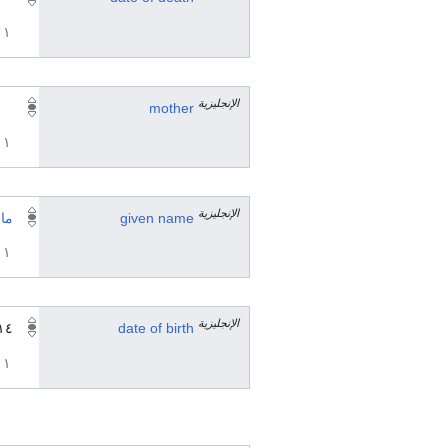
١ مراجع
الإنجليزية
mother
١ مراجع
الإنجليزية
given name
ما
١ مراجع
الإنجليزية
date of birth
١٤ أغسطس 82
١ مراجع