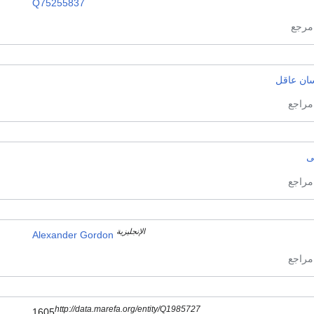
Q75255837
سان عاقل
ى
الإنجليزية
Alexander Gordon
http://data.marefa.org/entity/Q1985727
1605