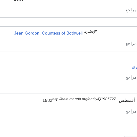
الإنجليزية
Jean Gordon, Countess of Bothwell
ري
http://data.marefa.org/entity/Q1985727
15