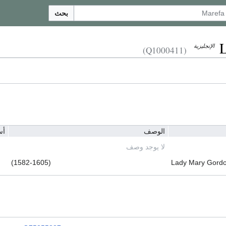
بحث
الإنجليزية
(Q1000411)
الوصف
أس
لا يوجد وصف
(1582-1605)
Lady Mary Gord