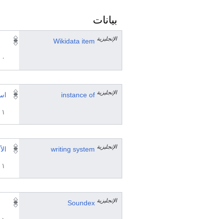
بيانات
الإنجليزية
Wikidata item
٠ مرجع
الإنجليزية
instance of
اسم
١ مراجع
الإنجليزية
writing system
الأ
١ مراجع
الإنجليزية
Soundex