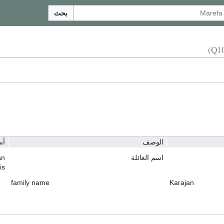
بحث
الوصف
أس
اسم العائلة
an
is
family name
Karajan