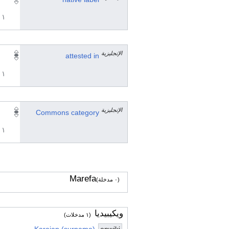
١ مراجع
الإنجليزية
attested in
١ مراجع
الإنجليزية
Commons category
١ مراجع
Marefa
(٠ مدخلة)
ويكيبيديا
(١ مدخلات)
Karajan (surname)
enwiki