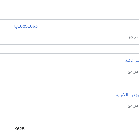
Q16851663
 عائلة
بجدية اللاتينية
K625