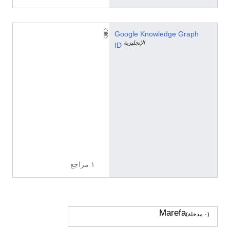
/
Google Knowledge Graph
الإنجليزية
g
ID
/
1
2
0
s
q
0
h
v
١ مراجع
Marefa
(٠ مدخلة)