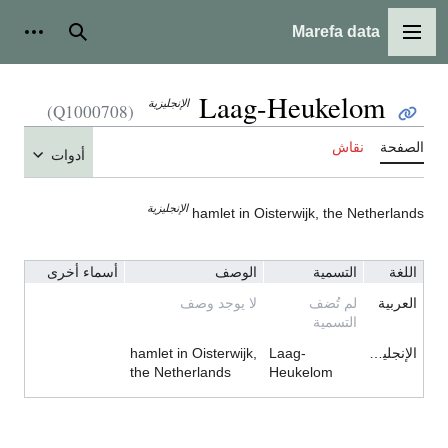
Marefa data
القائمة الرئيسية
بحث
أدوات
Laag-Heukelom
الإنجليزية
(Q1000708)
الصفحة
نقاش
أدوات
الإنجليزية
hamlet in Oisterwijk, the Netherlands
اللغة
التسمية
الوصف
أسماء أخرى
العربية
لم تُضف
لا يوجد وصف
التسمية
الإنجليزية
Laag-
hamlet in Oisterwijk,
the Netherlands
Heukelom