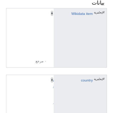
بيانات
الإنجليزية
Q
Wikidata item
2
6
2
1
9
3
8
٠ مرجع
الإنجليزية
country
ه
و
ل
ن
د
ا