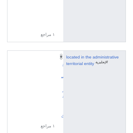
ي
ز
ي
ة
١ مراجع
located in the administrative
أ
الإنجليزية
territorial entity
و
ي
س
ت
ر
ف
ا
ي
ك
١ مراجع