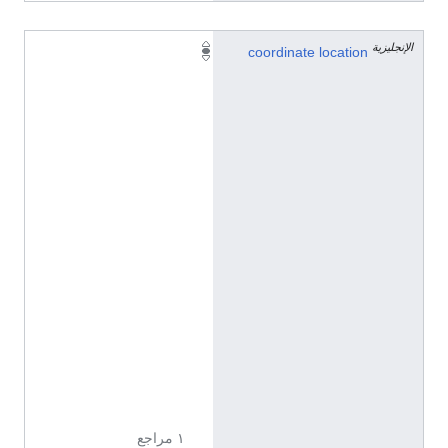
الإنجليزية
5
coordinate location
1
°
3
4
'
5
"
N
,
5
°
9
'
4
"
E
١ مراجع