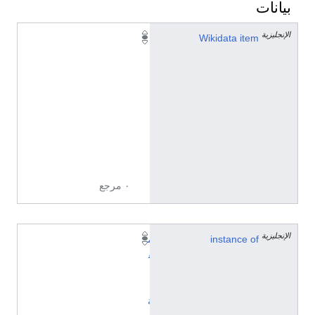
بيانات
الإنجليزية
Q
Wikidata item
2
3
8
6
2
3
1
5
٠ مرجع
الإنجليزية
instance of
م
ق
ا
ل
ة