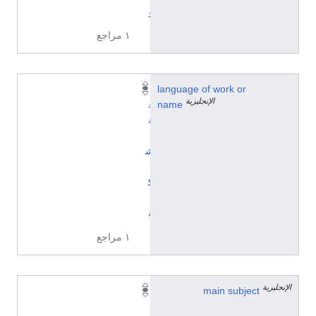
و
١ مراجع
language of work or
ل
الإنجليزية
name
غ
ة
ت
ش
ي
ك
ي
ة
١ مراجع
الإنجليزية
main subject
ب
ا