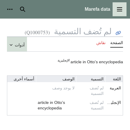
Marefa data
القائمة الرئيسية
بحث
أدوات
لم تُضف التسمية
(Q1000753)
الصفحة
نقاش
أدوات
الإنجليزية
article in Otto's encyclopedia
اللغة
التسمية
الوصف
أسماء أخرى
العربية
لم تُضف
لا يوجد وصف
التسمية
الإنجليزية
لم تُضف
article in Otto's
التسمية
encyclopedia