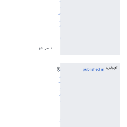
م
و
س
و
ع
ي
ة
١ مراجع
الإنجليزية
published in
م
و
س
و
ع
ة
ب
ل
و
ت