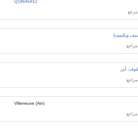
Q18645812
يف ويكيميديا
نوف، أين
Villeneuve (Ain)