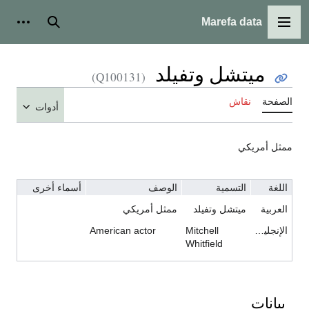
Marefa data
القائمة الرئيسية
بحث
أدوات
ميتشل وتفيلد
(Q100131)
الصفحة
نقاش
أدوات
ممثل أمريكي
اللغة
التسمية
الوصف
أسماء أخرى
العربية
ميتشل وتفيلد
ممثل أمريكي
الإنجليزية
Mitchell
American actor
Whitfield
بيانات