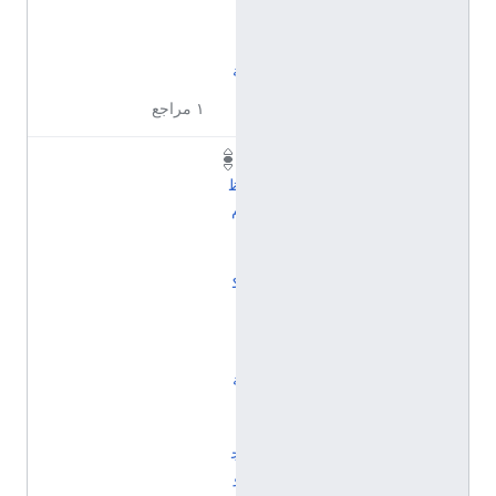
ن
ي
ة
١ مراجع
ن
ظ
م
ا
ل
ك
ت
ا
ب
ة
ا
ل
ج
و