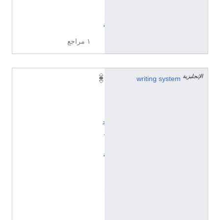
ئ
ل
ة
١ مراجع
الإنجليزية
writing system
ا
ل
أ
ب
ج
د
ي
ة
ا
ل
ل
ا
ت
ي