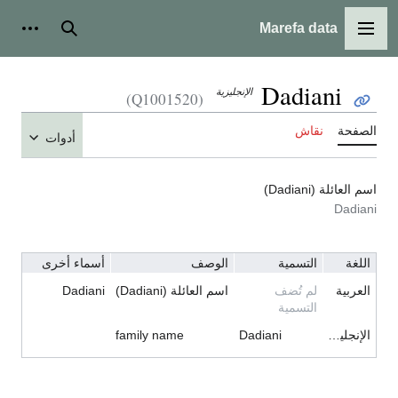
Marefa data
القائمة الرئيسية
بحث
أدوات
Dadiani
الإنجليزية
(Q1001520)
الصفحة
نقاش
أدوات
اسم العائلة (Dadiani)
Dadiani
اللغة
التسمية
الوصف
أسماء أخرى
العربية
لم تُضف
اسم العائلة (Dadiani)
Dadiani
التسمية
الإنجليزية
Dadiani
family name