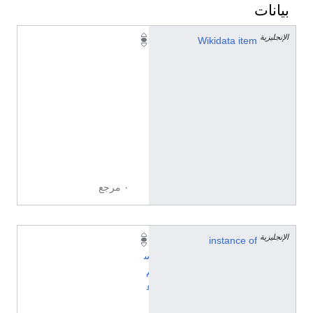
بيانات
الإنجليزية
Q
Wikidata item
6
5
5
5
6
4
7
6
٠ مرجع
الإنجليزية
instance of
ا
س
م
ع
ا