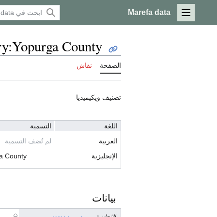
Marefa data
القائمة الرئيسية
ry:Yopurga County
الصفحة
نقاش
تصنيف ويكيميديا
اللغة
التسمية
العربية
لم تُضف التسمية
الإنجليزية
a County
بيانات
الإنجليزية