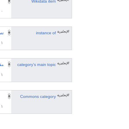
Wikidata item
٠ مرجع
الإنجليزية
instance of
تصن
١ مراجع
الإنجليزية
category's main topic
مق
١ مراجع
الإنجليزية
Commons category
١ مراجع