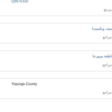
Q9675320
يف ويكيميديا
اطعة يوبورجا
Yopurga County