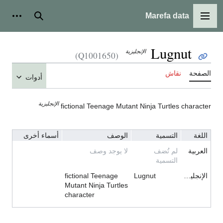
Marefa data
القائمة الرئيسية
بحث
أدوات شخ
Lugnut
الإنجليزية
(Q1001650)
لصفحة
نقاش
أدوات
الإنجليزية
fictional Teenage Mutant Ninja Turtles characte
اللغة
التسمية
الوصف
أسماء أخرى
العربية
لم تُضف
لا يوجد وصف
التسمية
الإنجليزية
Lugnut
fictional Teenage
Mutant Ninja Turtles
character