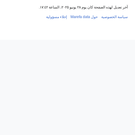
خر تعديل لهذه الصفحة كان يوم ٢٨ يونيو ٢٠٢٥، الساعة ١٧:٤٢.
ياسة الخصوصية
حول Marefa data
إخلاء مسؤولية