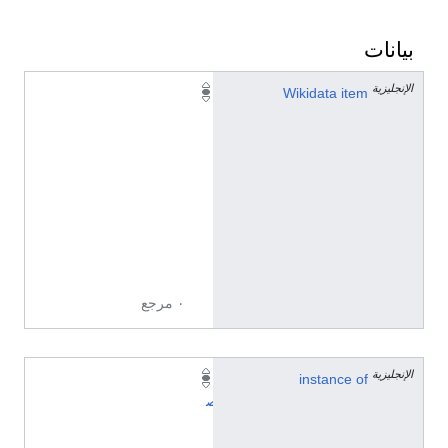
بيانات
الإنجليزية
Q
Wikidata item
2
6
9
8
2
2
1
9
٠ مرجع
الإنجليزية
instance of
ت
ص
ن
ي