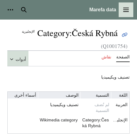
Marefa data
القائمة الرئيسية
بحث
أدوات
Category:Česká Rybná
الإنجليزية
(Q1001754)
الصفحة
نقاش
أدوات
تصنيف ويكيميديا
اللغة
التسمية
الوصف
أسماء أخرى
العربية
لم تُضف
تصنيف ويكيميديا
التسمية
الإنجليزية
Category:Čes
Wikimedia category
ká Rybná