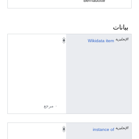
Bernadotte
بيانات
الإنجليزية
Q
Wikidata item
7
5
3
8
3
1
1
8
٠ مرجع
الإنجليزية
instance of
إ
ن