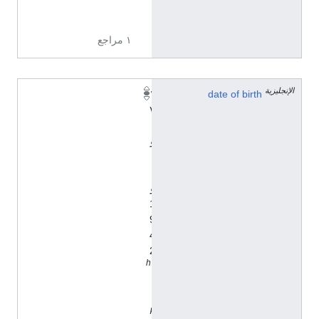
ة
١ مراجع
الإنجليزية
١
date of birth
٧
ي
و
ل
ي
و
1
9
4
2
h
t
t
p