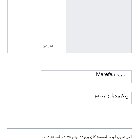
9
8
5
7
2
7
١ مراجع
Marefa
(٠ مدخلة)
ويكيبيديا
(٠ مدخلة)
آخر تعديل لهذه الصفحة كان يوم ٢٨ يونيو ٢٠٢٥، الساعة ١٩:٠٨.