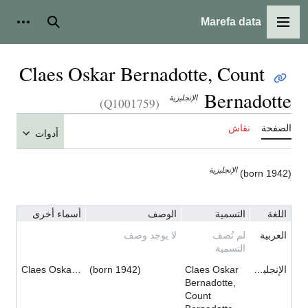
Marefa data
القائمة الرئيسية
بحث
أدوات ش
Claes Oskar Bernadotte, Count
Bernadotte
الإنجليزية
(Q1001759)
الصفحة
نقاش
أدوات
الإنجليزية
(born 1942)
اللغة
التسمية
الوصف
أسماء أخرى
العربية
لم تُضف
لا يوجد وصف
التسمية
الإنجليزية
Claes Oskar
(born 1942)
Claes Oskar Bernadotte, Count Bernadotte
Bernadotte,
Count