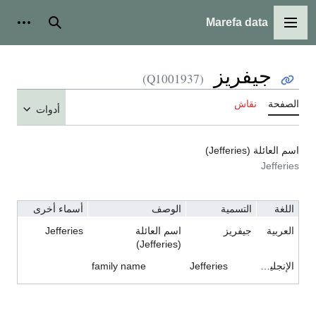
Marefa data
القائمة الرئيسية
بحث
أدوات شخ
جيفريز
(Q1001937)
الصفحة
نقاش
أدوات
اسم العائلة (Jefferies)
Jefferies
اللغة
التسمية
الوصف
أسماء أخرى
العربية
جيفريز
اسم العائلة
Jefferies
(Jefferies)
الإنجليزية
Jefferies
family name