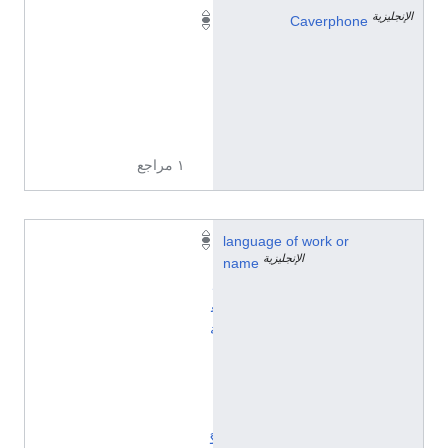
الإنجليزية
Y
Caverphone
F
R
S
1
1
١ مراجع
language of work or
ا
الإنجليزية
name
ل
ل
غ
ة
ا
ل
إ
ن
گ