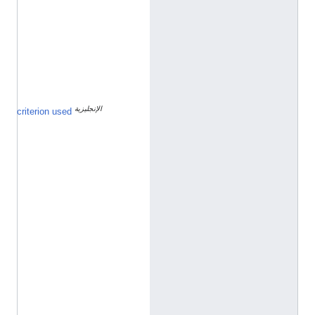
ج
ل
ي
ز
ي
ة
الإنجليزية
ا
criterion used
س
م
ا
ل
ع
ا
ئ
ل
ة
ي
ج
ب
أ
ن
ي
س
ت
خ