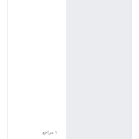
د
م
ع
ن
ص
ر
م
خ
ت
ل
ف
ع
ن
ص
ف
ح
ا
ت
ا
ل
ت
و
ض
ي
ح
١ مراجع