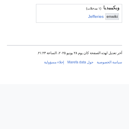
ويكيبيديا
(١ مدخلات)
Jefferies
enwiki
آخر تعديل لهذه الصفحة كان يوم ٢٨ يونيو ٢٠٢٥، الساعة ٢١:٢٣.
سياسة الخصوصية
حول Marefa data
إخلاء مسؤولية