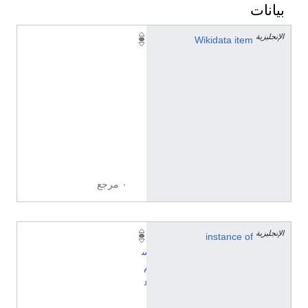
بيانات
الإنجليزية
Q
Wikidata item
2
1
4
8
7
1
4
5
٠ مرجع
الإنجليزية
instance of
ا
س
م
ع
ا