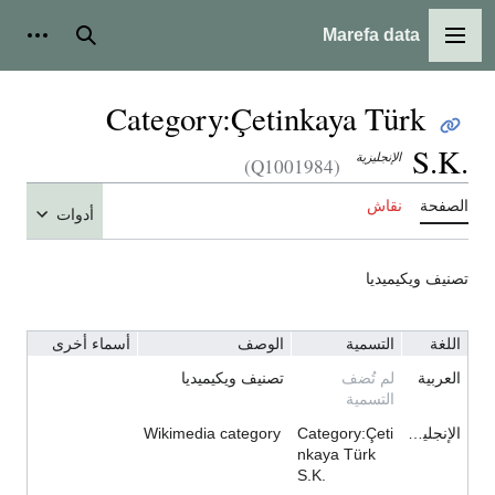
Marefa data
القائمة الرئيسية
بحث
أدوات
Category:Çetinkaya Türk
S.K.
الإنجليزية
(Q1001984)
الصفحة
نقاش
أدوات
تصنيف ويكيميديا
اللغة
التسمية
الوصف
أسماء أخرى
العربية
لم تُضف
تصنيف ويكيميديا
التسمية
الإنجليزية
Category:Çeti
Wikimedia category
nkaya Türk
S.K.