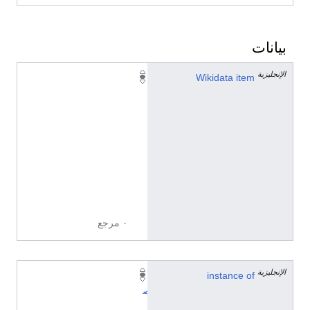
بيانات
الإنجليزية
Q
Wikidata item
2
5
9
2
7
6
1
4
٠ مرجع
الإنجليزية
instance of
ت
ص
ن