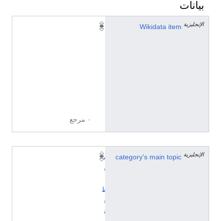
بيانات
الإنجليزية
Q
Wikidata item
8
5
5
9
9
7
2
٠ مرجع
الإنجليزية
category's main topic
م
ق
ا
ط
ع
ة