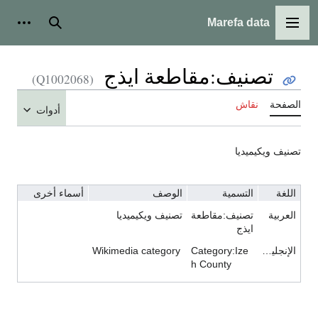
Marefa data
القائمة الرئيسية
بحث
أدوات
تصنيف:مقاطعة ايذج
(Q1002068)
الصفحة
نقاش
أدوات
تصنيف ويكيميديا
اللغة
التسمية
الوصف
أسماء أخرى
العربية
تصنيف:مقاطعة
تصنيف ويكيميديا
ايذج
الإنجليزية
Category:Ize
Wikimedia category
h County