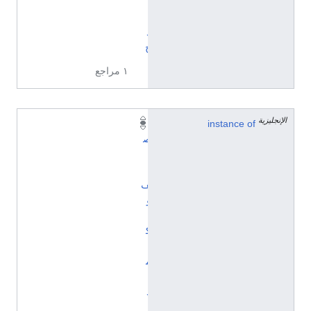
ا
ي
ذ
ج
١ مراجع
الإنجليزية
instance of
ت
ص
ن
ي
ف
و
ي
ك
ي
م
ي
د
ي