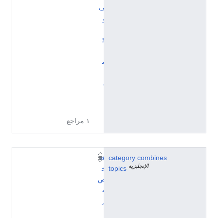
ف
و
ي
ك
ي
م
ي
د
ي
ا
١ مراجع
category combines
ش
الإنجليزية
topics
خ
ص
م
ر
ت