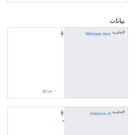
بيانات
الإنجليزية
Q
Wikidata item
8
7
3
6
6
5
0
٠ مرجع
الإنجليزية
instance of
ت
ص
ن
ي