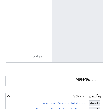
o
l
l
a
b
r
u
n
n
١ مراجع
Marefa
(٠ مدخلة)
ويكيبيديا
أخف
(٣ مدخلات)
Kategorie:Person (Hollabrunn)
dewiki