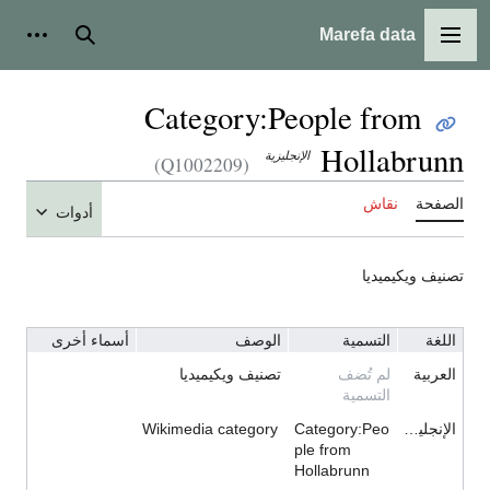
Marefa data
القائمة الرئيسية
بحث
أدوات
Category:People from
Hollabrunn
الإنجليزية
(Q1002209)
الصفحة
نقاش
أدوات
تصنيف ويكيميديا
اللغة
التسمية
الوصف
أسماء أخرى
العربية
لم تُضف
تصنيف ويكيميديا
التسمية
الإنجليزية
Category:Peo
Wikimedia category
ple from
Hollabrunn