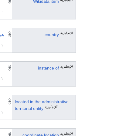
Wikidata item
٠ مرجع
الإنجليزية
country
هول
١ مراجع
الإنجليزية
instance of
١ مراجع
located in the administrative
الإنجليزية
territorial entity
١ مراجع
الإنجليزية
coordinate location