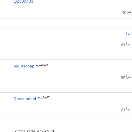
Q2309433
ندا
الإنجليزية
buurtschap
الإنجليزية
Roosendaal
51°29'53"N, 4°26'53"E