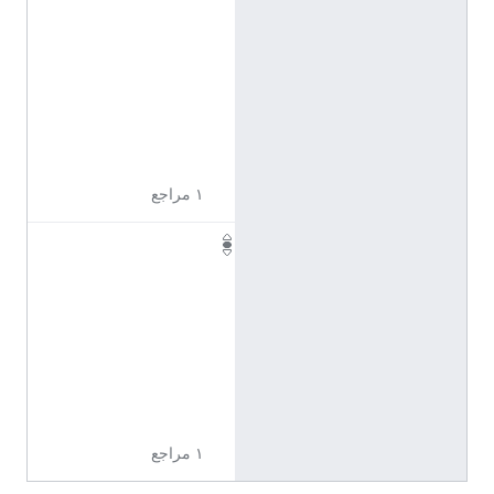
ن
ج
ل
ي
ز
ي
ة
١ مراجع
Q
1
4
9
1
0
0
7
١ مراجع