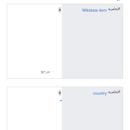
الإنجليزية
Q
Wikidata item
2
4
0
0
2
2
7
0
٠ مرجع
الإنجليزية
country
إ
س
پ
ا
ن
ي