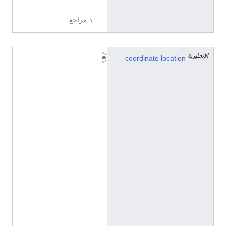
ا
١ مراجع
الإنجليزية
4
coordinate location
0
°
2
7
'
4
5
.
4
3
"
N
,
0
°