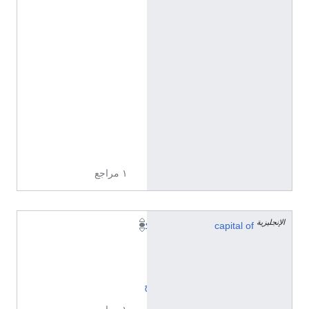
2
1
'
1
8
.
7
6
"
E
١ مراجع
الإنجليزية
capital of
ك
ا
ل
ي
ج