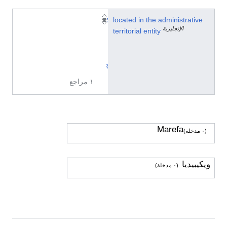
located in the administrative
ك
الإنجليزية
territorial entity
ا
ل
ي
ج
١ مراجع
Marefa
(٠ مدخلة)
ويكيبيديا
(٠ مدخلة)