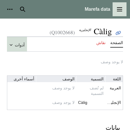
Marefa data
القائمة الرئيسية
بحث
أدوات
Càlig
الإنجليزية
(Q1002668)
الصفحة
نقاش
أدوات
لا يوجد وصف
اللغة
التسمية
الوصف
أسماء أخرى
العربية
لم تُضف
لا يوجد وصف
التسمية
الإنجليزية
Càlig
لا يوجد وصف
بيانات