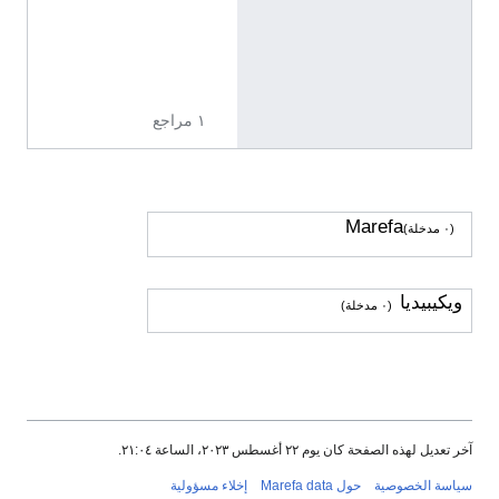
ل
ت
و
ض
ي
ح
١ مراجع
Marefa
(٠ مدخلة)
ويكيبيديا
(٠ مدخلة)
آخر تعديل لهذه الصفحة كان يوم ٢٢ أغسطس ٢٠٢٣، الساعة ٢١:٠٤.
سياسة الخصوصية
حول Marefa data
إخلاء مسؤولية