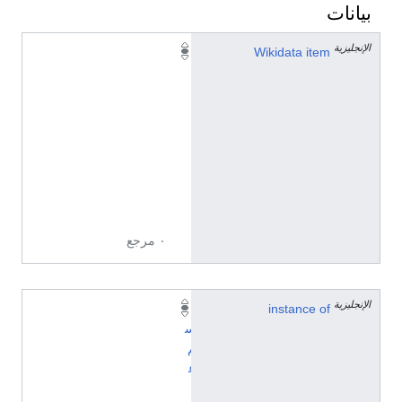
بيانات
الإنجليزية
Q
Wikidata item
5
1
5
4
4
9
0
9
٠ مرجع
الإنجليزية
instance of
ا
س
م
ع
ا