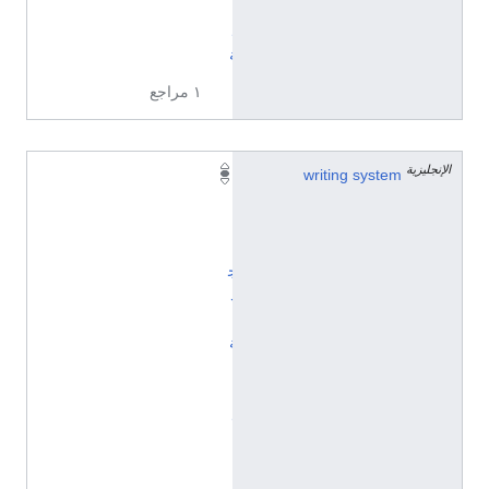
ئ
ل
ة
١ مراجع
الإنجليزية
writing system
ا
ل
أ
ب
ج
د
ي
ة
ا
ل
ل
ا
ت
ي