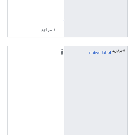
ن
ي
ة
١ مراجع
الإنجليزية
R
native label
e
c
l
u
s
(
ل
غ
ا
ت
م
ت