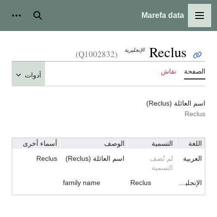
Marefa data
القائمة الرئيسية
بحث
أدوات شخ
Reclus
الإنجليزية
(Q1002832)
الصفحة
نقاش
أدوات
اسم العائلة (Reclus)
Reclus
اللغة
التسمية
الوصف
أسماء أخرى
العربية
لم تُضف
اسم العائلة (Reclus)
Reclus
التسمية
الإنجليزية
Reclus
family name