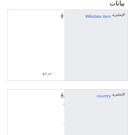
بيانات
الإنجليزية
Q
Wikidata item
2
0
9
9
3
9
2
٠ مرجع
الإنجليزية
country
ه
و
ل
ن
د
ا