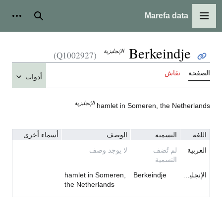
Marefa data
القائمة الرئيسية
بحث
أدوات
Berkeindje
الإنجليزية
(Q1002927)
الصفحة
نقاش
أدوات
الإنجليزية
hamlet in Someren, the Netherlands
اللغة
التسمية
الوصف
أسماء أخرى
العربية
لم تُضف
لا يوجد وصف
التسمية
الإنجليزية
Berkeindje
hamlet in Someren,
the Netherlands