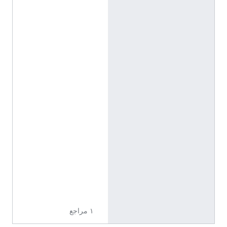
°
2
4
'
4
7
"
N
,
5
°
4
0
'
3
0
"
E
١ مراجع