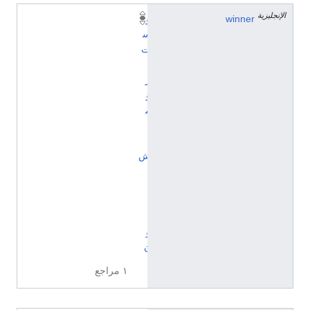
الإنجليزية
winner
و
س
ت
ب
ر
و
م
ي
ت
ش
أ
ل
ب
ي
و
ن
١ مراجع