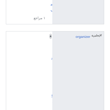
ض
ي
١ مراجع
الإنجليزية
organizer
ا
ل
ا
ت
ح
ا
د
ا
ل
إ
ن
گ
ل
ي