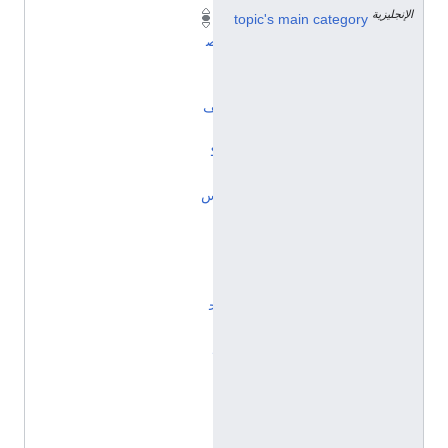
الإنجليزية
topic's main category
ت
ص
ن
ي
ف
:
ك
أ
س
ا
ل
ا
ت
ح
ا
د
ا
ل
إ
ن