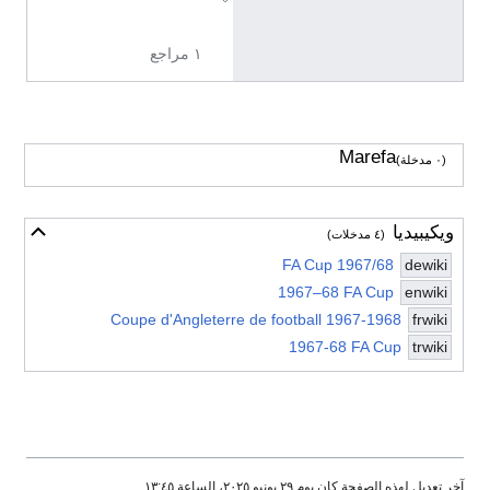
7
١ مراجع
Marefa
(٠ مدخلة)
ويكيبيديا
أخف
(٤ مدخلات)
FA Cup 1967/68
dewiki
1967–68 FA Cup
enwiki
Coupe d'Angleterre de football 1967-1968
frwiki
1967-68 FA Cup
trwiki
آخر تعديل لهذه الصفحة كان يوم ٢٩ يونيو ٢٠٢٥، الساعة ١٣:٤٥.