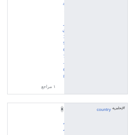
ج
ل
ي
ز
ي
1
9
6
7
–
6
8
١ مراجع
الإنجليزية
country
ا
ل
م
م