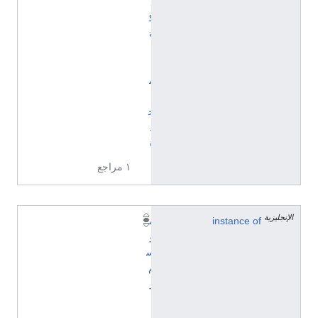
ل
ك
ة
ا
ل
م
ت
ح
د
ة
١ مراجع
الإنجليزية
instance of
م
و
س
م
ر
ي
ا