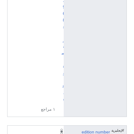
1
9
6
8
ف
ت
ر
ة
س
ن
ة
و
ا
ح
د
ة
١ مراجع
الإنجليزية
8
edition number