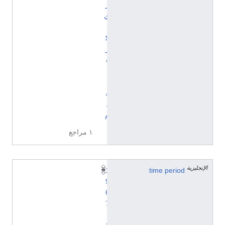
ز
ي
ل
ك
ر
ة
ا
ل
ق
د
م
١ مراجع
الإنجليزية
1
time period
9
6
7
-