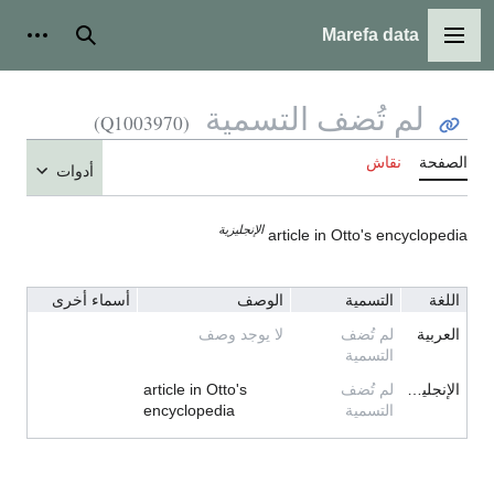
Marefa data
القائمة الرئيسية
بحث
أدوات
لم تُضف التسمية
(Q1003970)
الصفحة
نقاش
أدوات
الإنجليزية
article in Otto's encyclopedia
اللغة
التسمية
الوصف
أسماء أخرى
العربية
لم تُضف
لا يوجد وصف
التسمية
الإنجليزية
لم تُضف
article in Otto's
التسمية
encyclopedia