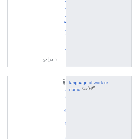
ة
م
و
س
و
ع
ي
ة
١ مراجع
language of work or
ل
الإنجليزية
name
غ
ة
ت
ش
ي
ك
ي
ة