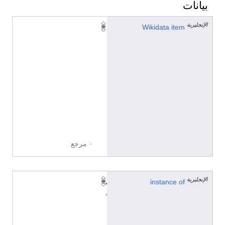
بيانات
الإنجليزية
Q
Wikidata item
1
0
7
8
9
9
9
1
0
٠ مرجع
الإنجليزية
instance of
م
ق
ا
ل