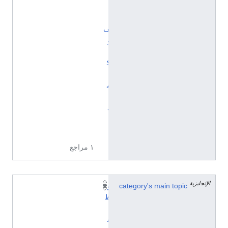
ن
ي
ف
و
ي
ك
ي
م
ي
د
ي
ا
١ مراجع
الإنجليزية
category's main topic
و
ظ
ي
ف