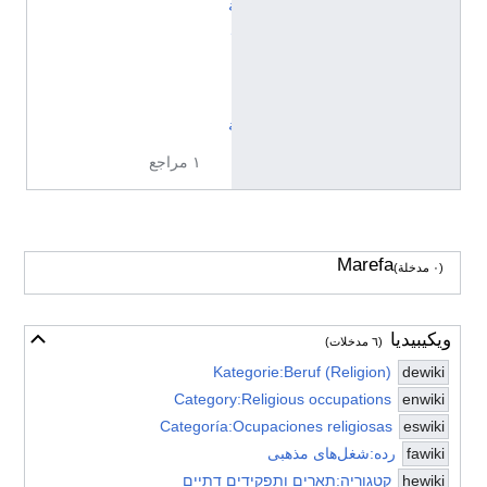
ة
د
ي
ن
ي
ة
١ مراجع
Marefa
(٠ مدخلة)
ويكيبيديا
أخف
(٦ مدخلات)
Kategorie:Beruf (Religion)
dewiki
Category:Religious occupations
enwiki
Categoría:Ocupaciones religiosas
eswiki
fawiki
رده:شغل‌های مذهبی
hewiki
קטגוריה:תארים ותפקידים דתיים