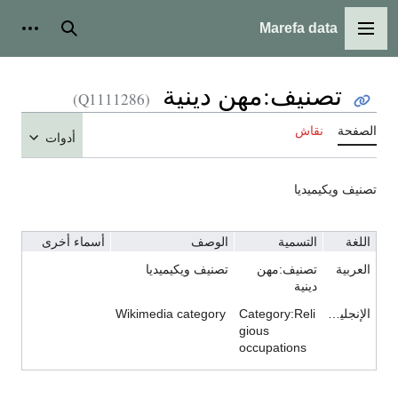
Marefa data
القائمة الرئيسية
بحث
أدوات
تصنيف:مهن دينية
(Q1111286)
الصفحة
نقاش
أدوات
تصنيف ويكيميديا
اللغة
التسمية
الوصف
أسماء أخرى
العربية
تصنيف:مهن
تصنيف ويكيميديا
دينية
الإنجليزية
Category:Reli
Wikimedia category
gious
occupations