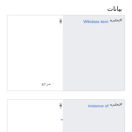
بيانات
الإنجليزية
Q
Wikidata item
1
1
8
0
1
0
6
3
٠ مرجع
الإنجليزية
instance of
إ
ن
س
ا
ن