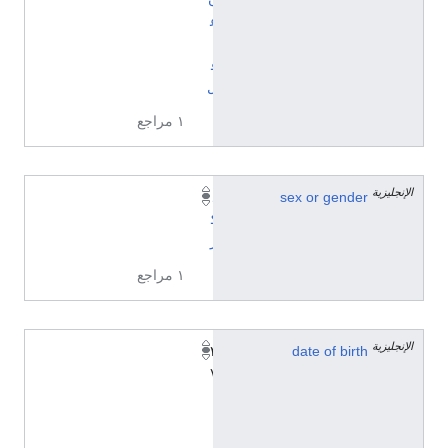
ع
ا
ق
ل
١ مراجع
الإنجليزية
sex or gender
ذ
ك
ر
١ مراجع
الإنجليزية
٢
date of birth
٧
ي
ن
ا