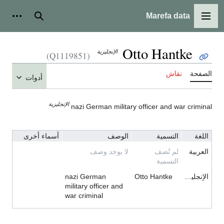
Marefa data
القائمة الرئيسية
بحث
أدوات
Otto Hantke
الإنجليزية
(Q1119851)
الصفحة
نقاش
أدوات
الإنجليزية
nazi German military officer and war criminal
اللغة
التسمية
الوصف
أسماء أخرى
العربية
لم تُضف
لا يوجد وصف
التسمية
الإنجليزية
Otto Hantke
nazi German
military officer and
war criminal