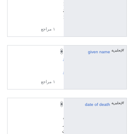
7
2
7
١ مراجع
الإنجليزية
given name
أ
و
ت
و
١ مراجع
الإنجليزية
date of death
ا
ل
ق
ر
ن