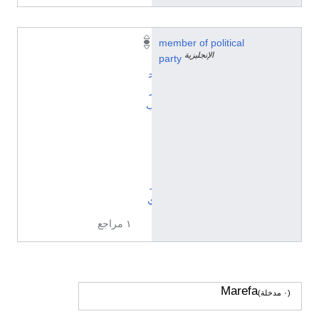
member of political
ا
الإنجليزية
party
ل
ح
ز
ب
ا
ل
ن
ا
ز
ي
١ مراجع
Marefa
(٠ مدخلة)