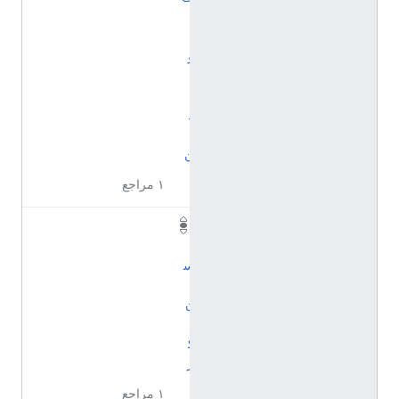
ا
ل
و
ا
ل
د
ي
ن
١ مراجع
إ
ن
س
ا
ن
ذ
ك
ر
١ مراجع