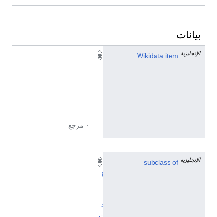
بيانات
الإنجليزية
Q
Wikidata item
7
6
5
5
7
٠ مرجع
الإنجليزية
subclass of
أ
خ
/
أ
خ
ت