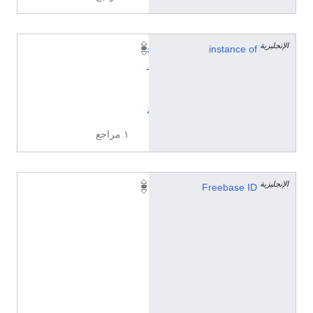
الإنجليزية
instance of
ق
ر
ا
ب
ة
١ مراجع
الإنجليزية
/
Freebase ID
m
/
0
7
s
4
4
9