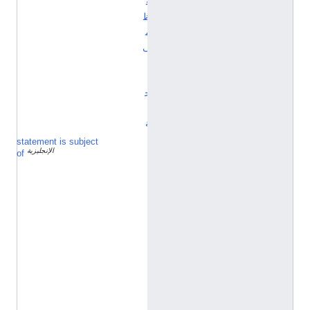
ع
ظ
م
ى
ا
ل
ح
ي
ة
statement is subject
T
الإنجليزية
S
of
D
2
/
D
y
a
d
y
a
ا
ل
إ