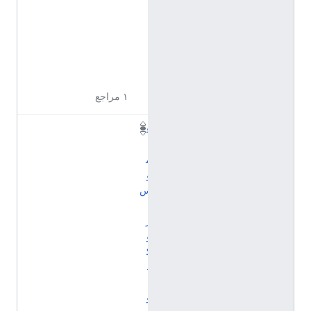
ن
ج
ل
ي
ز
ي
ة
١ مراجع
ق
ا
م
و
س
ب
ر
و
ك
ه
ا
و