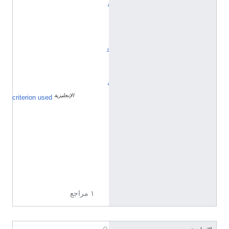
ة
/
ا
ل
خ
ا
ل
ة
الإنجليزية
ث
criterion used
ن
ا
ئ
ي
ة
ا
ل
ن
و
ع
١ مراجع