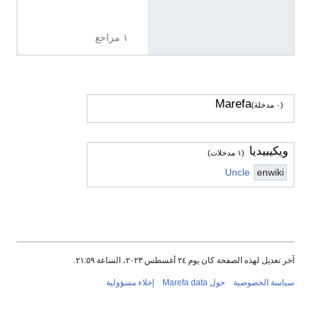
2
١ مراجع
Marefa
(٠ مدخلة)
ويكيبيديا
(١ مدخلات)
Uncle
enwiki
آخر تعديل لهذه الصفحة كان يوم ٢٤ أغسطس ٢٠٢٣، الساعة ٢١:٥٩.
سياسة الخصوصية
حول Marefa data
إخلاء مسؤولية