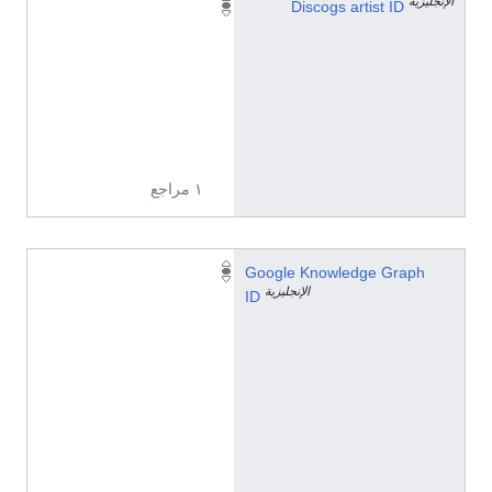
الإنجليزية
4
Discogs artist ID
3
9
5
8
6
7
١ مراجع
/
Google Knowledge Graph
الإنجليزية
g
ID
/
1
2
3
7
_
t
_