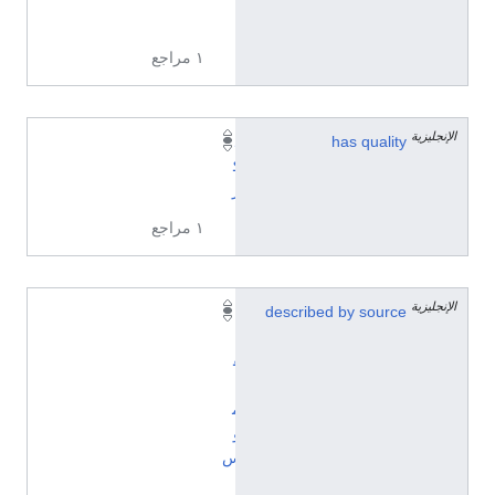
_
١ مراجع
الإنجليزية
has quality
ذ
ك
ر
١ مراجع
الإنجليزية
described by source
ا
ل
ق
ا
م
و
س
ا