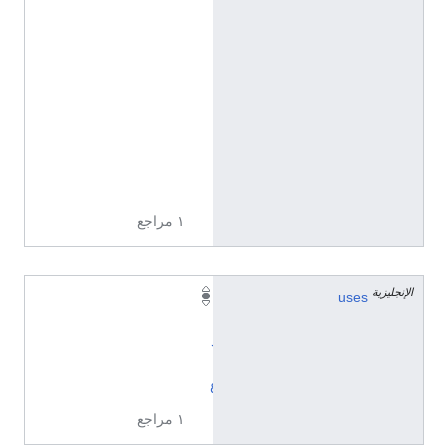
7
7
7
0
5
1
2
8
5
١ مراجع
الإنجليزية
uses
إ
ب
د
ا
ع
١ مراجع