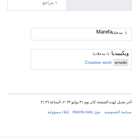
١ مراجع
Marefa
(٠ مدخلة)
ويكيبيديا
(١ مدخلات)
Creative work
enwiki
آخر تعديل لهذه الصفحة كان يوم ٣١ يوليو ٢٠٢٣، الساعة ٢١:٣٦.
سياسة الخصوصية
حول Marefa data
إخلاء مسؤولية