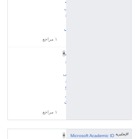
م
ل
ف
ن
ي
١ مراجع
م
ؤ
لَّ
ف
ف
ك
ر
ي
١ مراجع
الإنجليزية
2
Microsoft Academic ID