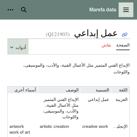
Marefa data
القائمة الرئيسية
بحث
أدوات ش
عمل إبداعي
(Q121903)
الصفحة
نقاش
أدوات
الإبداع الفني المتميز مثل الأعمال الفنية، والأدب، والموسيقى،
واللوحات
اللغة
التسمية
الوصف
أسماء أخرى
العربية
عمل إبداعي
الإبداع الفني المتميز
مثل الأعمال الفنية،
والأدب، والموسيقى،
واللوحات
الإنجليزية
creative work
artistic creation
artwork
work of art