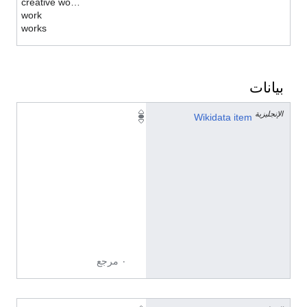
creative works
work
works
بيانات
الإنجليزية
Q
Wikidata item
1
7
5
3
7
5
7
6
٠ مرجع