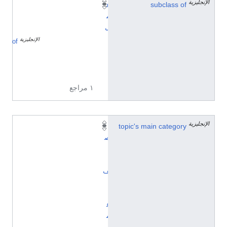
الإنجليزية
subclass of
ع
م
ل
الإنجليزية
إ
of
ب
د
ا
ع
١ مراجع
الإنجليزية
topic's main category
ت
ص
ن
ي
ف
:
أ
ع
م
ا