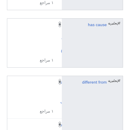
١ مراجع
الإنجليزية
has cause
إ
ب
د
ا
ع
١ مراجع
الإنجليزية
different from
خ
ي
ا
ل
١ مراجع
ع