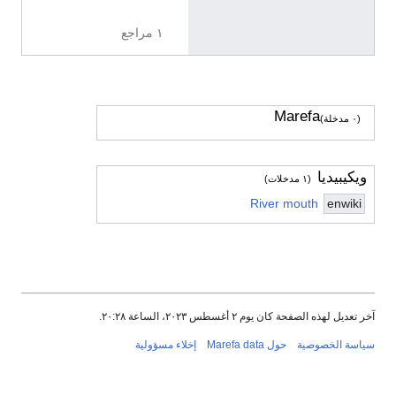
6
١ مراجع
Marefa
(٠ مدخلة)
ويكيبيديا
(١ مدخلات)
River mouth
enwiki
آخر تعديل لهذه الصفحة كان يوم ٢ أغسطس ٢٠٢٣، الساعة ٢٠:٢٨.
سياسة الخصوصية
حول Marefa data
إخلاء مسؤولية