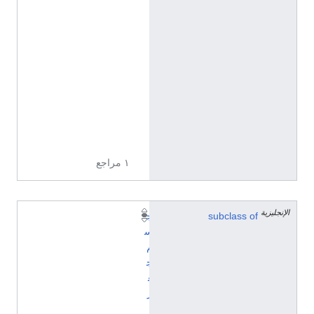
ل
إ
ن
ج
ل
ي
ز
ي
ة
١ مراجع
الإنجليزية
subclass of
ج
س
م
ج
غ
ر
ا