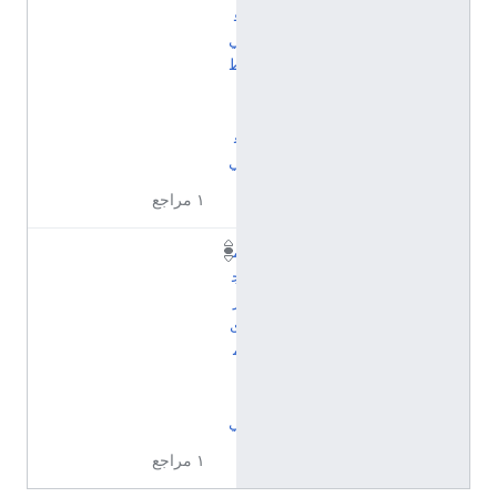
ف
ي
ط
ب
ي
ع
ي
١ مراجع
م
ج
ر
ى
م
ا
ئ
ي
١ مراجع