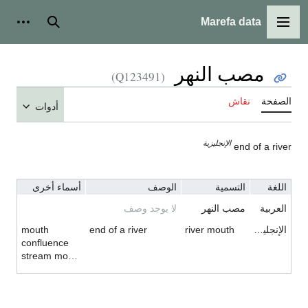
Marefa data
القائمة الرئيسية
بحث
أدوات
مصب النهر
(Q123491)
الصفحة
نقاش
أدوات
الإنجليزية
end of a river
اللغة
التسمية
الوصف
أسماء أخرى
العربية
مصب النهر
لا يوجد وصف
الإنجليزية
river mouth
end of a river
mouth
confluence
stream mouth