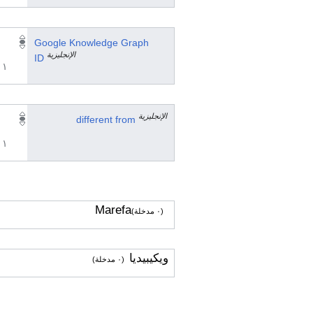
Google Knowledge Graph
الإنجليزية
ID
١ مراجع
الإنجليزية
different from
١ مراجع
Marefa
(٠ مدخلة)
ويكيبيديا
(٠ مدخلة)