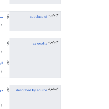
الإنجليزية
subclass of
من
١ مراجع
الإنجليزية
has quality
١ مراجع
الي
١ مراجع
الإنجليزية
described by source
موس
١ مراجع