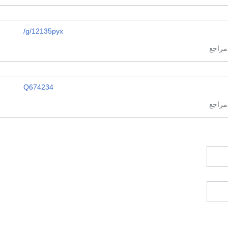
/g/12135pyx
Q674234