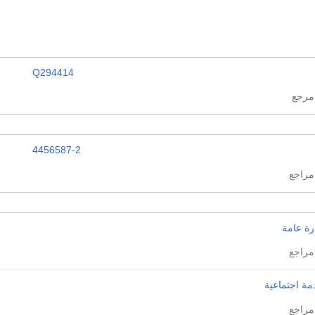
Q294414
4456587-2
رة عامة
مة اجتماعية