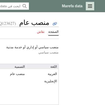
Marefa data
القائمة الرئيسية
منصب عام
(Q123627)
الصفحة
نقاش
منصب سياسي أو إداري أو خدمة مدنية
منصب سياسي
اللغة
التسمية
العربية
منصب عام
الإنجليزية