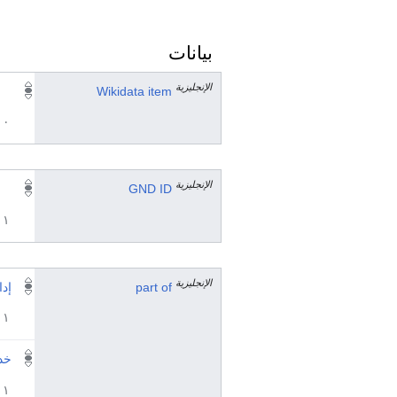
بيانات
الإنجليزية
Wikidata item
٠ مرجع
الإنجليزية
GND ID
١ مراجع
الإنجليزية
part of
إدا
١ مراجع
خد
١ مراجع