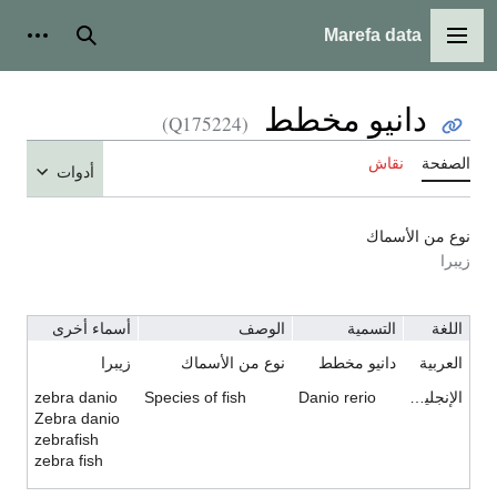
Marefa data
القائمة الرئيسية
بحث
أدوات ش
دانيو مخطط
(Q175224)
الصفحة
نقاش
أدوات
نوع من الأسماك
زيبرا
اللغة
التسمية
الوصف
أسماء أخرى
العربية
دانيو مخطط
نوع من الأسماك
زيبرا
الإنجليزية
Danio rerio
Species of fish
zebra danio
Zebra danio
zebrafish
zebra fish