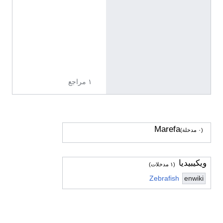
ت
ع
د
د
ة
)
١ مراجع
Marefa
(٠ مدخلة)
ويكيبيديا
(١ مدخلات)
Zebrafish
enwiki