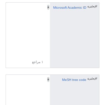
الإنجليزية
2
Microsoft Academic ID
7
7
6
8
7
8
0
3
7
١ مراجع
الإنجليزية
B
MeSH tree code
0
1
.
0