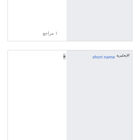
ي
ز
ي
ة
١ مراجع
الإنجليزية
D
short name
.
r
e
r
i
o
(
ل
غ
ا
ت
م