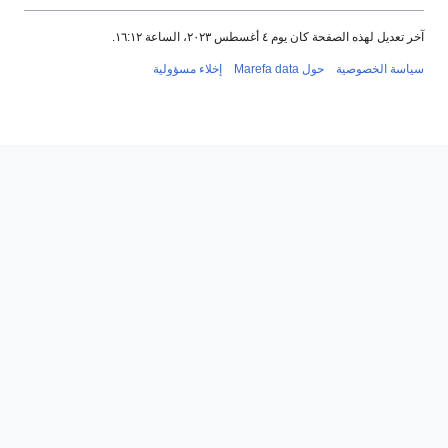
آخر تعديل لهذه الصفحة كان يوم ٤ أغسطس ٢٠٢٣، الساعة ١٦:١٢.
سياسة الخصوصية
حول Marefa data
إخلاء مسؤولية