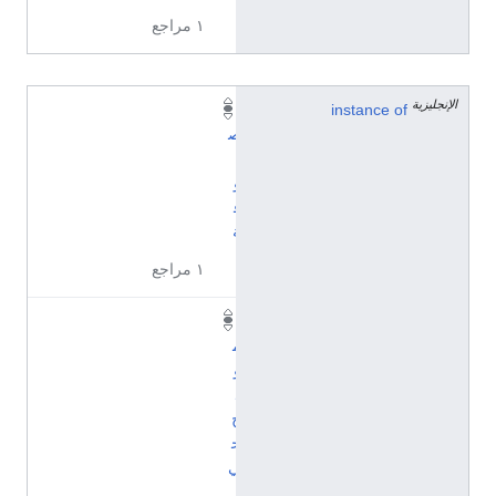
١ مراجع
الإنجليزية
instance of
أ
ص
ن
و
ف
ة
١ مراجع
ن
م
و
ذ
ج
ح
ي