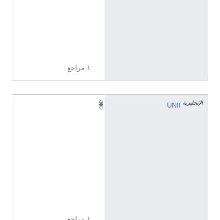
4
.
8
2
8
١ مراجع
الإنجليزية
4
UNII
8
H
J
A
7
I
O
Q
P
١ مراجع