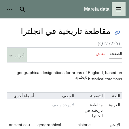
Marefa data
القائمة الرئيسية
بحث
أدوات
مقاطعة تاريخية في انجلترا
(Q177255)
الصفحة
نقاش
أدوات
geographical designations for areas of England, based on
الإنجليزية
historical traditions
اللغة
التسمية
الوصف
أسماء أخرى
العربية
مقاطعة
لا يوجد وصف
تاريخية في
انجلترا
الإنجليزية
historic
geographical
ancient county