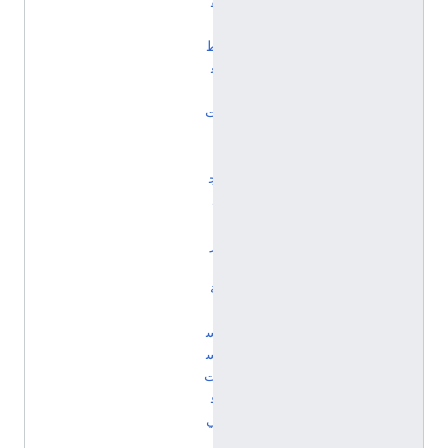
ق
ا
ط
ع
ا
ت
إ
ن
ج
ل
ي
ز
ي
ة
أ
س
س
ت
ف
ي
ا