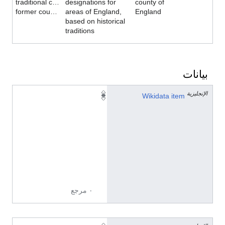
traditional county
designations for
county of
former county
areas of England,
England
based on historical
traditions
بيانات
الإنجليزية
Q
Wikidata item
1
1
3
8
4
9
4
٠ مرجع