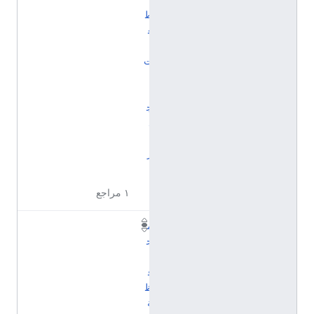
ط
ع
ا
ت
إ
ن
ج
ل
ت
ر
ا
١ مراجع
م
ح
ا
ف
ظ
ة