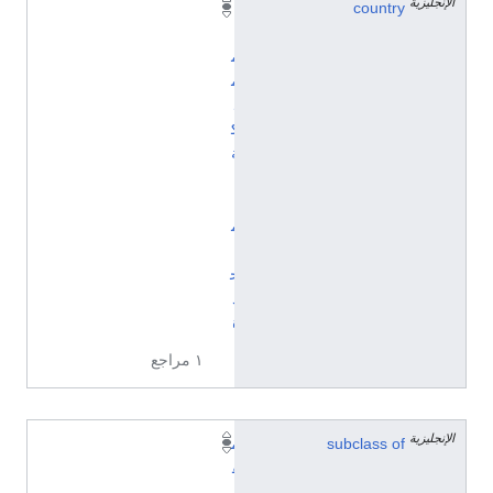
الإنجليزية
country
ا
ل
م
م
ل
ك
ة
ا
ل
م
ت
ح
د
ة
١ مراجع
الإنجليزية
subclass of
م
ق
ا