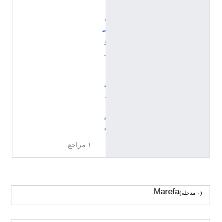
ل
ع
ص
و
ر
ا
ل
ق
د
ي
م
ة
١ مراجع
Marefa
(٠ مدخلة)