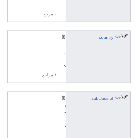
8
٠ مرجع
الإنجليزية
country
إ
ي
ر
ا
ن
١ مراجع
الإنجليزية
subclass of
ت
ق
س
ي
م
إ