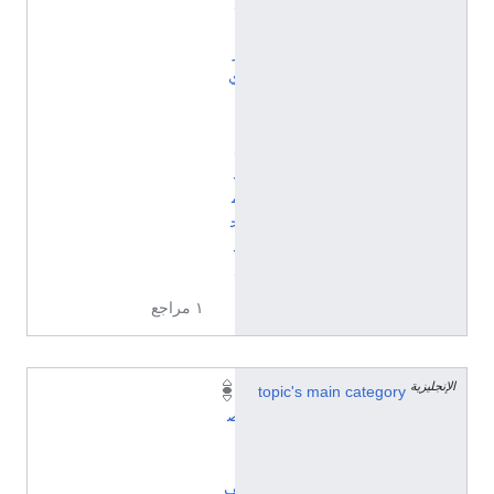
د
ا
ر
ي
ل
ب
ل
د
م
ح
د
د
١ مراجع
الإنجليزية
topic's main category
ت
ص
ن
ي
ف