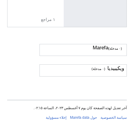
ي
ة
١ مراجع
Marefa
(٠ مدخلة)
ويكيبيديا
(٠ مدخلة)
آخر تعديل لهذه الصفحة كان يوم ٧ أغسطس ٢٠٢٣، الساعة ٠٢:١٥.
سياسة الخصوصية
حول Marefa data
إخلاء مسؤولية