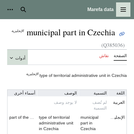
Marefa data
القائمة الرئيسية
بحث
أدوات
municipal part in Czechia
الإنجليزية
(Q385036)
الصفحة
نقاش
أدوات
الإنجليزية
type of territorial administrative unit in Czechia
اللغة
التسمية
الوصف
أسماء أخرى
العربية
لم تُضف
لا يوجد وصف
التسمية
الإنجليزية
municipal
type of territorial
part of the municipality in the Czech Republic
administrative unit
part in
in Czechia
Czechia