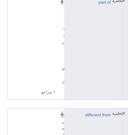
الإنجليزية
part of
ب
ل
د
ي
ة
ف
ي
ا
ل
ت
ش
ي
ك
١ مراجع
الإنجليزية
different from
ح
ي
س
ك