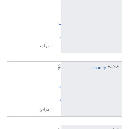
ا
ل
ت
ش
ي
ك
١ مراجع
الإنجليزية
country
ا
ل
ت
ش
ي
ك
١ مراجع