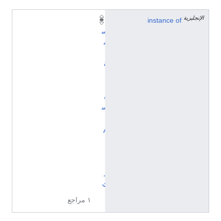
الإنجليزية
instance of
ت
س
م
ي
ة
ل
ت
ق
س
ي
م
إ
د
ا
ر
ي
١ مراجع