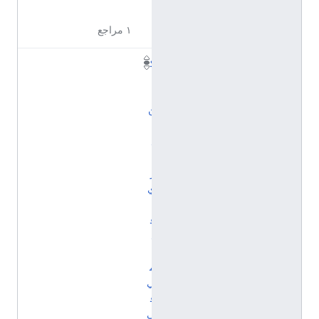
ة
١ مراجع
ك
ي
ا
ن
إ
د
ا
ر
ي
إ
ق
ل
ي
م
ي
ف
ي