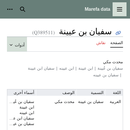
Marefa data
القائمة الرئيسية
بحث
أدوات ش
سفيان بن عيينة
(Q389511)
الصفحة
نقاش
أدوات
محدث مكي
سفيان بن عُيينة
ابن عيينة
ابن عيينه
سفيان ابن عيينة
سفيان بن عيينه
اللغة
التسمية
الوصف
أسماء أخرى
العربية
سفيان بن عيينة
محدث مكي
سفيان بن عُيينة
ابن عيينة
ابن عيينه
سفيان ابن عيينة
سفيان بن عيينه