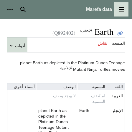
Marefa data
القائمة الرئيسية
بحث
أدوات شخ
Earth
الإنجليزية
(Q892402)
لصفحة
نقاش
أدوات
planet Earth as depicted in the Platinum Dunes Teenag
الإنجليزية
Mutant Ninja Turtles movie
اللغة
التسمية
الوصف
أسماء أخرى
العربية
لم تُضف
لا يوجد وصف
التسمية
الإنجليزية
Earth
planet Earth as
depicted in the
Platinum Dunes
Teenage Mutant