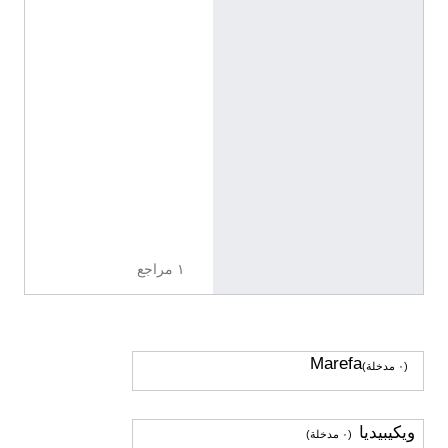
t
i
t
y
/
Q
1
9
8
5
7
2
7
١ مراجع
Marefa
(٠ مدخلة)
ويكيبيديا
(٠ مدخلة)