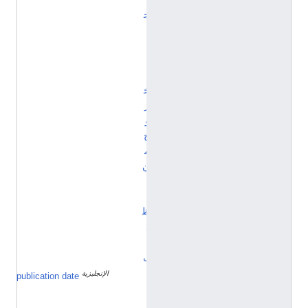
ج
ا
:
ا
ل
خ
ر
و
ج
م
ن
ا
ل
ظ
ل
ا
ل
الإنجليزية
٣
publication date
ي
و