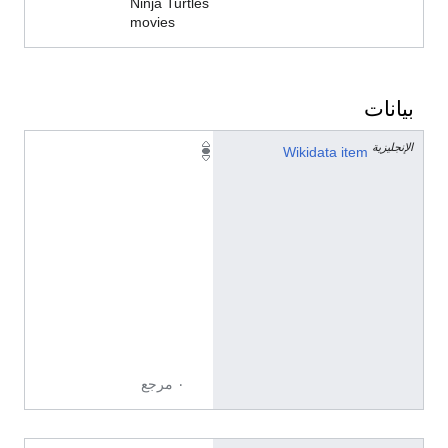
Ninja Turtles
movies
بيانات
الإنجليزية
Q
Wikidata item
1
0
0
3
2
3
9
3
2
٠ مرجع