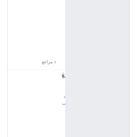
y
/
Q
1
9
8
5
7
2
7
١ مراجع
س
ل
ا
ح
ف
ا
ل
ن
ي
ن