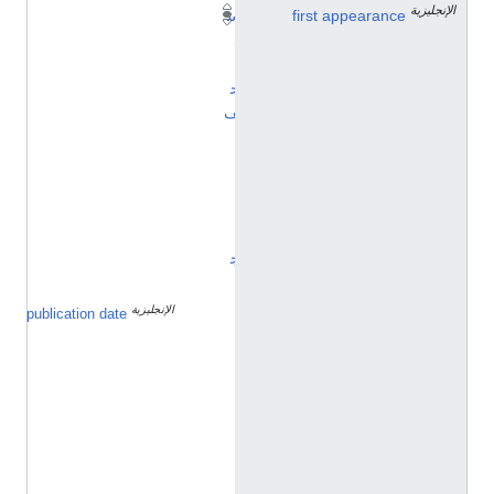
الإنجليزية
first appearance
س
ل
ا
ح
ف
ا
ل
ن
ي
ن
ج
ا
الإنجليزية
٨
publication date
أ
غ
س
ط
س
2
0
1
4
h