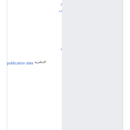
ح
ف
ا
ل
ن
ي
ن
ج
ا
الإنجليزية
٨
publication date
أ
غ
س
ط
س
2
0
1
4
h
t
t
p