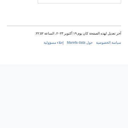
ر تعديل لهذه الصفحة كان يوم ١٩ أكتوبر ٢٠٢٣، الساعة ٢٢:٥٢.
ياسة الخصوصية
حول Marefa data
إخلاء مسؤولية