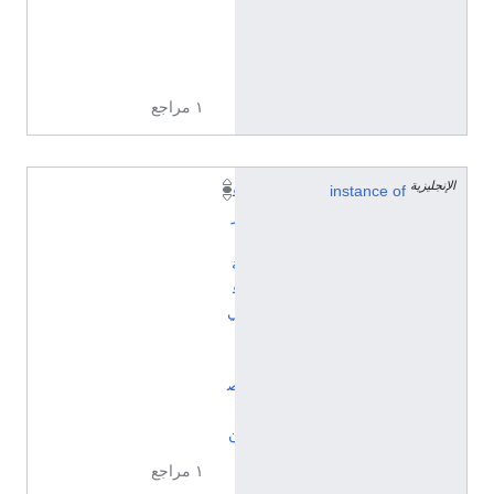
6
5
9
١ مراجع
الإنجليزية
instance of
ق
ر
ي
ة
ف
ي
ا
ل
ص
ي
ن
١ مراجع