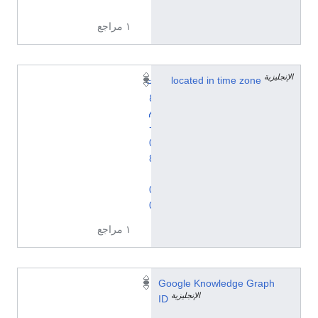
)
١ مراجع
الإنجليزية
located in time zone
ت
ع
م
+
0
8
:
0
0
١ مراجع
/
Google Knowledge Graph
الإنجليزية
g
ID
/