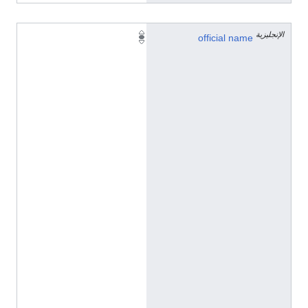
الإنجليزية
龙
official name
口
镇
(
C
h
i
n
e
s
e
(
C
h
i
n
a
)