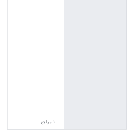
'
3
5
"
N
,
1
1
3
°
4
5
'
4
6
"
E
١ مراجع