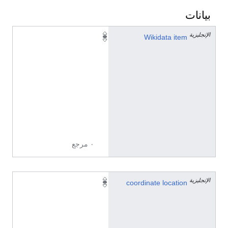
بيانات
الإنجليزية
Q
Wikidata item
1
1
1
8
0
9
4
2
٠ مرجع
الإنجليزية
2
coordinate location
9
°
5
6