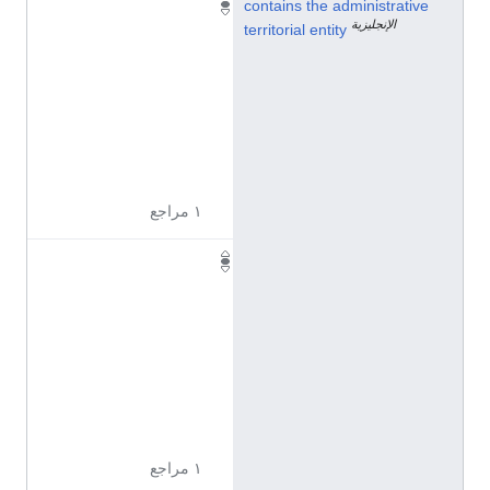
Q
contains the administrative
الإنجليزية
1
territorial entity
1
0
9
5
8
9
١ مراجع
Q
1
1
0
9
5
9
2
١ مراجع