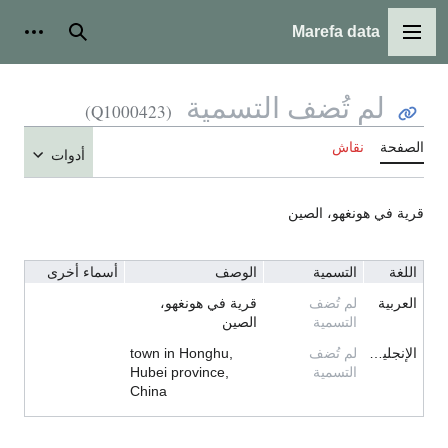
Marefa data
القائمة الرئيسية
بحث
أدوات
لم تُضف التسمية
(Q1000423)
الصفحة
نقاش
أدوات
قرية في هونغهو، الصين
اللغة
التسمية
الوصف
أسماء أخرى
العربية
لم تُضف
قرية في هونغهو،
التسمية
الصين
الإنجليزية
لم تُضف
town in Honghu,
التسمية
Hubei province,
China