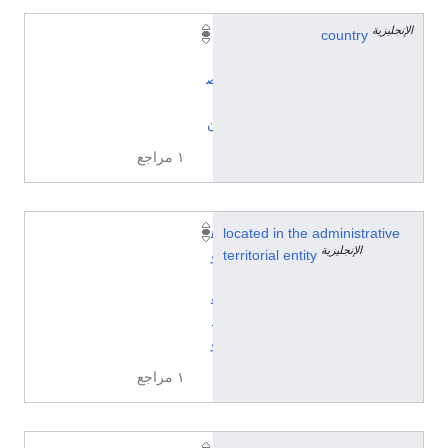
الإنجليزية
country
ا
ل
ص
ي
ن
١ مراجع
located in the administrative
ه
الإنجليزية
territorial entity
و
ن
غ
ه
و
١ مراجع