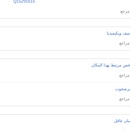
Q15291615
يف ويكيميديا
ص مرتبط بهذا المكان
يرشخوت
سان عاقل