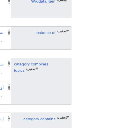
Wikidata item
٠ مرجع
الإنجليزية
instance of
تصن
١ مراجع
category combines
شخ
الإنجليزية
topics
١ مراجع
أو
١ مراجع
الإنجليزية
category contains
إن