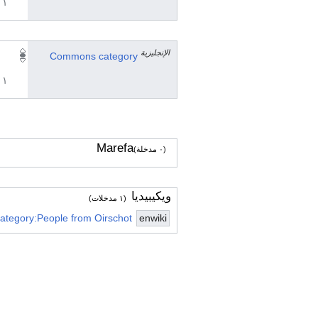
١ مراجع
الإنجليزية
Commons category
١ مراجع
Marefa
(٠ مدخلة)
ويكيبيديا
(١ مدخلات)
ategory:People from Oirschot
enwiki