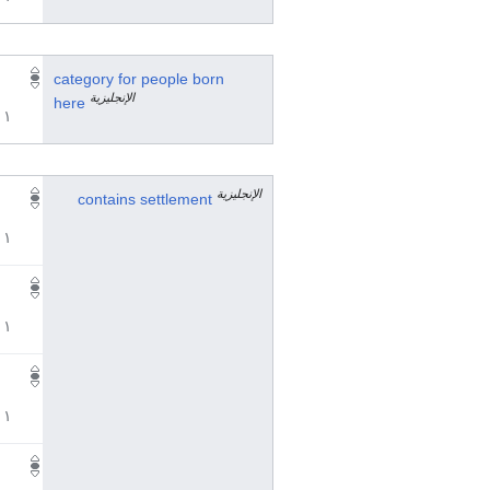
category for people born
الإنجليزية
here
١ مراجع
الإنجليزية
contains settlement
١ مراجع
١ مراجع
١ مراجع