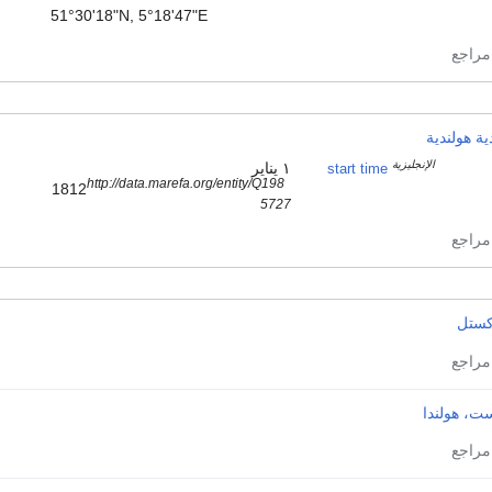
51°30'18"N, 5°18'47"E
ية هولندية
الإنجليزية
١ يناير
start time
http://data.marefa.org/entity/Q198
1812
5727
كستل
ت، هولندا