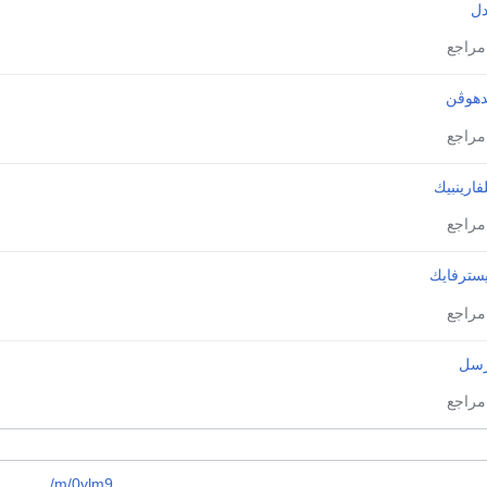
دل
دهوڤن
فارينبيك
يسترفايك
رسل
/m/0vlm9