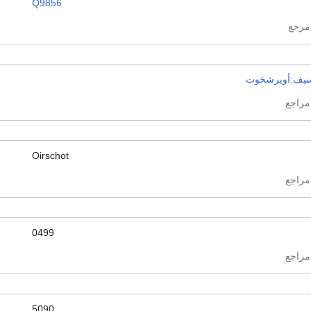
Q9856
نيف:أويرشخوت
Oirschot
0499
5090