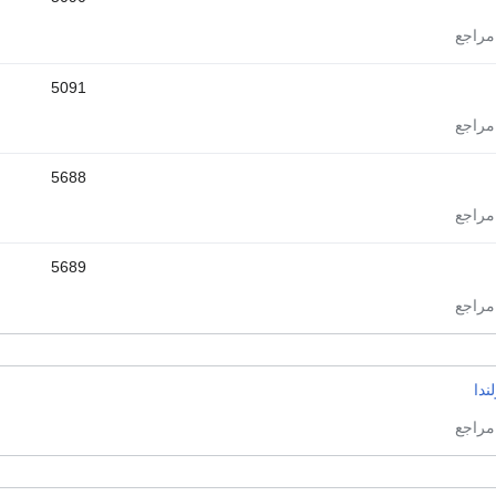
5091
5688
5689
ندا