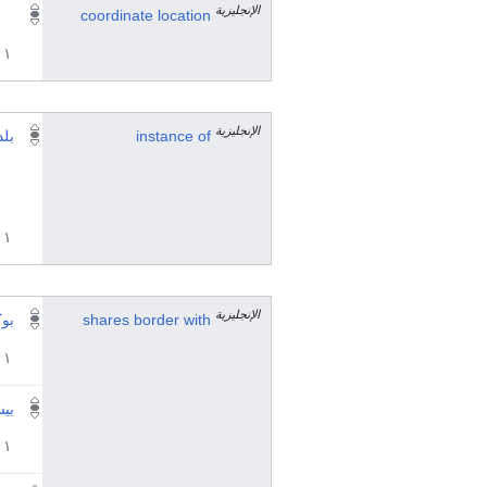
الإنجليزية
coordinate location
١ مراجع
الإنجليزية
instance of
بلد
١ مراجع
الإنجليزية
shares border with
بو
١ مراجع
بيس
١ مراجع