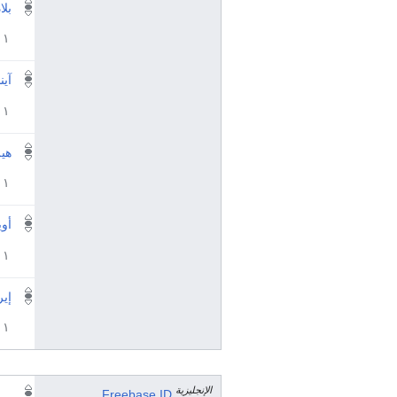
بلا
١ مراجع
آين
١ مراجع
هيل
١ مراجع
أو
١ مراجع
إي
١ مراجع
الإنجليزية
Freebase ID