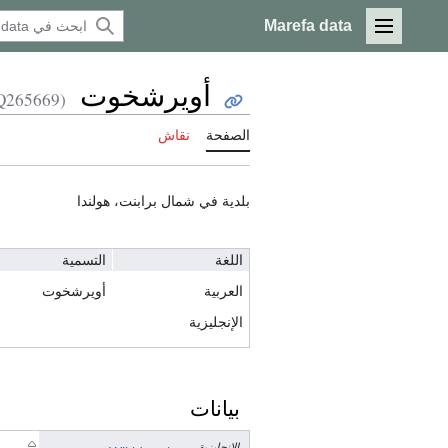
Marefa data
القائمة الرئيسية
أويرشخوت
(Q265669)
الصفحة
نقاش
بلدية في شمال برابنت، هولندا
اللغة
التسمية
العربية
أويرشخوت
الإنجليزية
بيانات
الإنجليزية