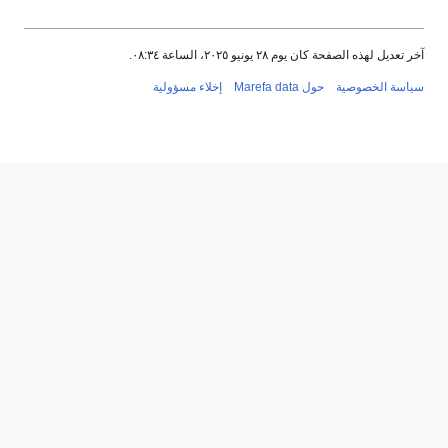
آخر تعديل لهذه الصفحة كان يوم ٢٨ يونيو ٢٠٢٥، الساعة ٠٨:٣٤.
سياسة الخصوصية
حول Marefa data
إخلاء مسؤولية