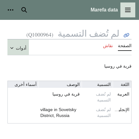
Marefa data
القائمة الرئيسية
بحث
أدوات ش
لم تُضف التسمية
(Q1000964)
الصفحة
نقاش
أدوات
قرية في روسيا
اللغة
التسمية
الوصف
أسماء أخرى
العربية
لم تُضف
قرية في روسيا
التسمية
الإنجليزية
لم تُضف
village in Sovetsky
التسمية
District, Russia