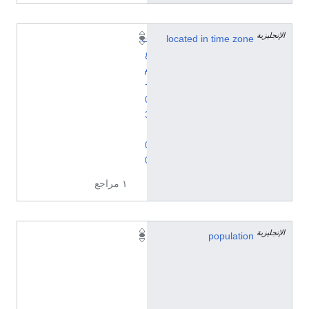
الإنجليزية
located in time zone
ت
ع
م
+
0
3
:
0
0
١ مراجع
الإنجليزية
١
population
٬
٤
٢
٧