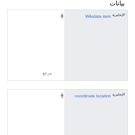
بيانات
الإنجليزية
Q
Wikidata item
4
3
7
6
0
9
9
٠ مرجع
الإنجليزية
4
coordinate location
4
°
2
2
'