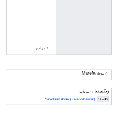
b
4
1
j
5
y
p
١ مراجع
Marefa
(٠ مدخلة)
ويكيبيديا
(١ مدخلات)
Pravokúmskoie (Zelenokumsk)
cawiki