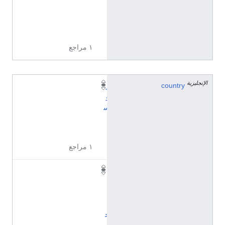
2
"
E
١ مراجع
الإنجليزية
country
ر
و
س
ي
ا
١ مراجع
ا
ل
ا
ت
ح