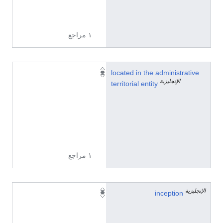
2
7
١ مراجع
Q
located in the administrative
الإنجليزية
8
territorial entity
0
7
1
2
7
١ مراجع
الإنجليزية
1
inception
9
2