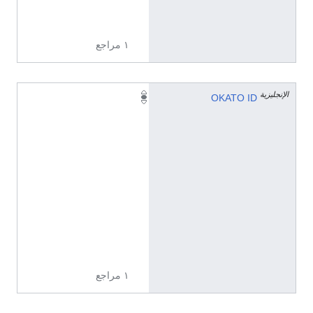
2
6
١ مراجع
الإنجليزية
0
OKATO ID
7
2
5
0
8
1
3
0
0
1
١ مراجع