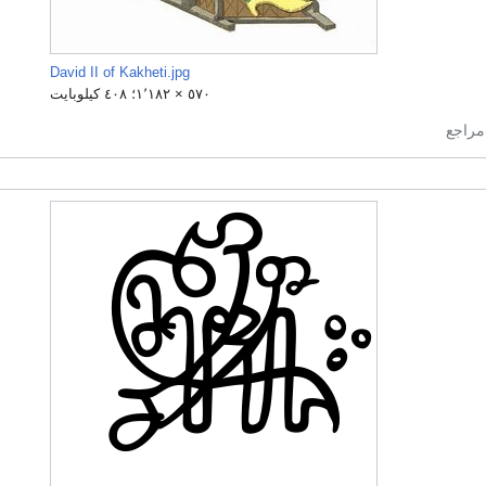
David II of Kakheti.jpg
٥٧٠ × ١٬١٨٢؛ ٤٠٨ كيلوبايت