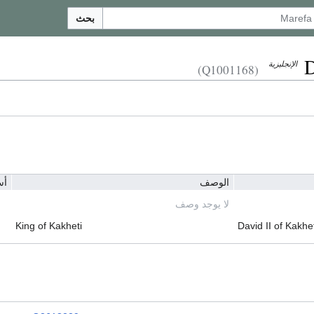
بحث
D
الإنجليزية
(Q1001168)
الوصف
أس
لا يوجد وصف
King of Kakheti
David II of Kakhet