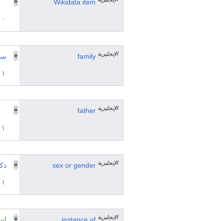
Wikidata item
٠ مرجع
الإنجليزية
family
سلا
١ مراجع
الإنجليزية
father
١ مراجع
الإنجليزية
sex or gender
ذك
١ مراجع
الإنجليزية
instance of
إن