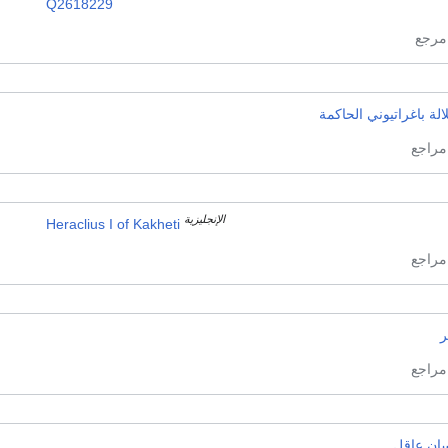
Q2618229
لة باغراتيوني الحاكمة
الإنجليزية
Heraclius I of Kakheti
ر
سان عاقل