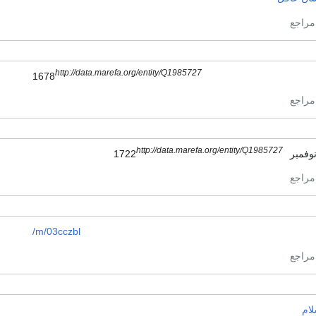
http://data.marefa.org/entity/Q1985727
1678
http://data.marefa.org/entity/Q1985727
/m/03cczbl
لام