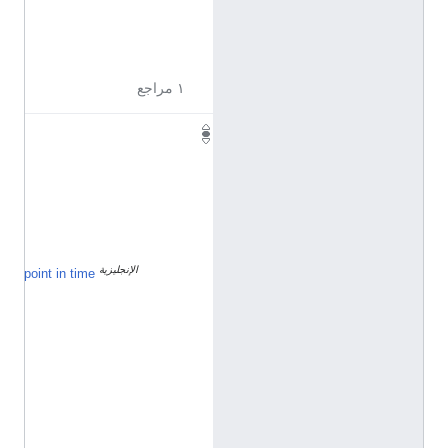
ا
ب
ي
ة
١ مراجع
٧
٠
٬
٠
٢
١
الإنجليزية
١
point in time
٢
د
ي
س
م
ب
ر
2
0
1