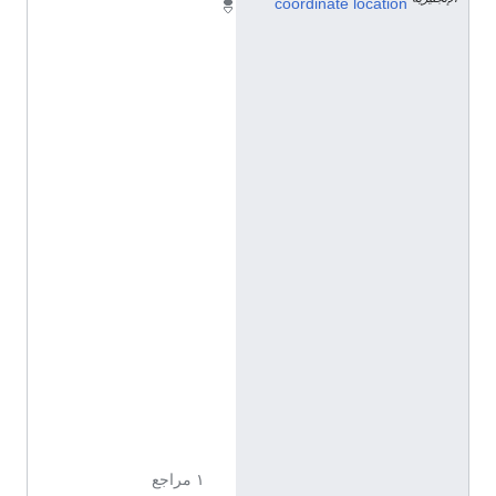
5
coordinate location
1
°
2
4
'
4
"
N
,
0
°
1
0
'
3
4
"
W
١ مراجع