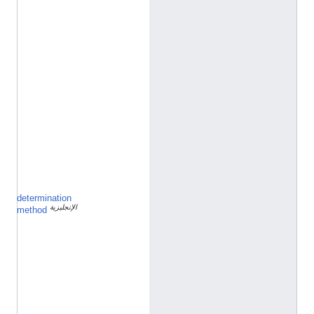
n
t
i
t
y
/
Q
1
9
8
5
7
2
7
determination
ق
الإنجليزية
ا
method
ئ
م
ة
ا
ن
ت
خ
ا
ب