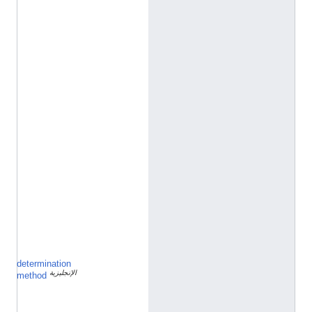
o
r
g
/
e
n
t
i
t
y
/
Q
1
9
8
5
7
2
7
determination
ق
الإنجليزية
ا
method
ئ
م
ة