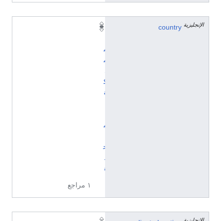
الإنجليزية
country
ا
ل
م
م
ل
ك
ة
ا
ل
م
ت
ح
د
ة
١ مراجع
الإنجليزية