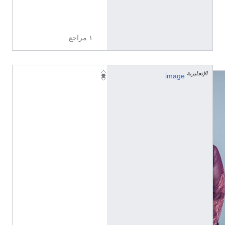
ي
ة
١ مراجع
الإنجليزية
image