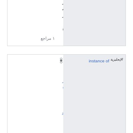
ر
م
ر
ب
ع
١ مراجع
الإنجليزية
instance of
د
ا
ئ
ر
ة
ا
ن
ت
خ
ا
ب
ي