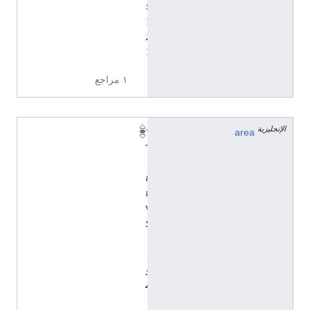
5
7
2
7
١ مراجع
الإنجليزية
١
area
٦
٫
٤
٤
٧
ك
ي
ل
و
م
ت