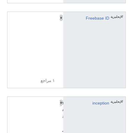
الإنجليزية
/
Freebase ID
m
/
0
5
_
5
3
c
١ مراجع
الإنجليزية
٢
inception
٨
ف
ب
ر