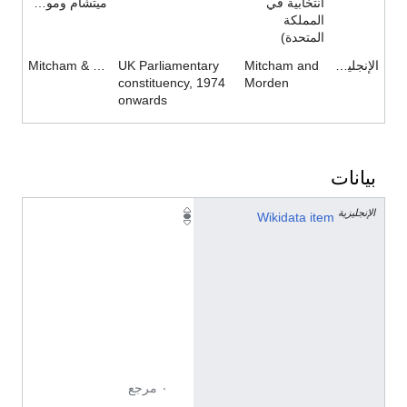
انتخابية في
ميتشام وموردن
المملكة
المتحدة)
الإنجليزية
Mitcham and
UK Parliamentary
Mitcham & Morden
constituency, 1974
Morden
onwards
بيانات
الإنجليزية
Q
Wikidata item
1
0
5
3
3
7
6
٠ مرجع