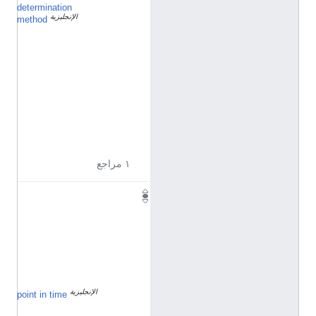
determination
ق
الإنجليزية
ا
method
ئ
م
ة
ا
ن
ت
خ
ا
ب
ي
ة
١ مراجع
٦
٨
٬
٤
٧
٤
الإنجليزية
٧
point in time
م