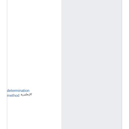
/
e
n
t
i
t
y
/
Q
1
9
8
5
7
2
7
determination
ق
الإنجليزية
ا
method
ئ
م
ة
ا
ن
ت
خ