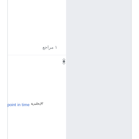
ا
ن
ت
خ
ا
ب
ي
ة
١ مراجع
٦
٨
٬
٧
٠
٥
الإنجليزية
٨
point in time
ي
و
ن
ي
و
2