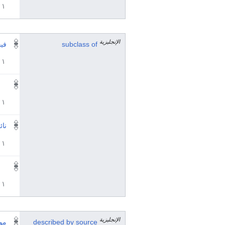
١ مراجع
الإنجليزية
subclass of
فيق
١ مراجع
١ مراجع
نا
١ مراجع
١ مراجع
الإنجليزية
described by source
مو