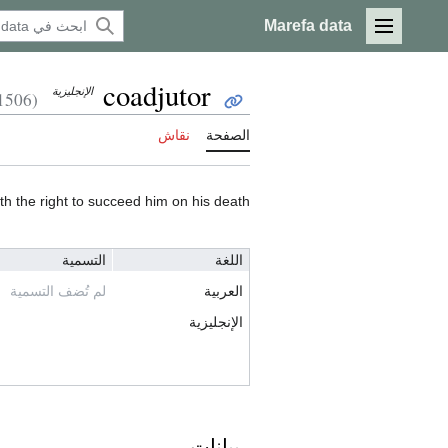
Marefa data
القائمة الرئيسية
coadjutor
الإنجليزية
(Q1001506)
الصفحة
نقاش
with the right to succeed him on his death
اللغة
التسمية
العربية
لم تُضف التسمية
الإنجليزية
بيانات