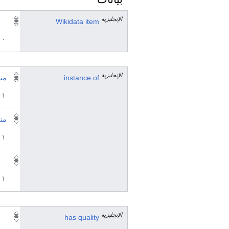
الإنجليزية
Wikidata item
٠ مرجع
الإنجليزية
instance of
من
١ مراجع
من
١ مراجع
١ مراجع
الإنجليزية
has quality