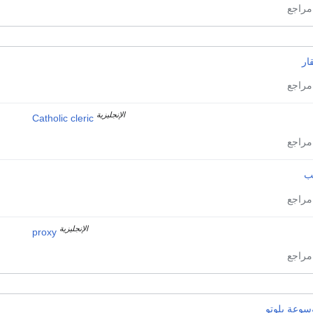
ار
الإنجليزية
Catholic cleric
ئب
الإنجليزية
proxy
سوعة بلوتو