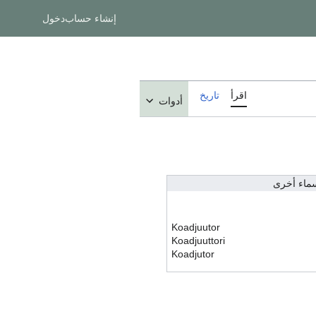
إنشاء حساب
دخول
اقرأ
تاريخ
أدوات
ماء أخرى
Koadjuutor
Koadjuuttori
Koadjutor