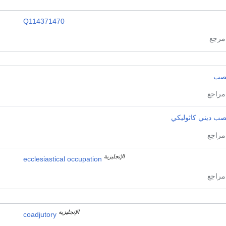
Q114371470
صب
صب ديني كاثوليكي
الإنجليزية
ecclesiastical occupation
الإنجليزية
coadjutory