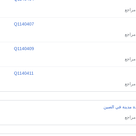
Q1140407
Q1140409
Q1140411
ة مدينة في الصين