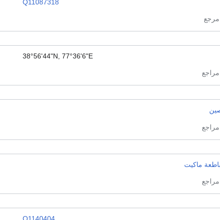
Q11087318
38°56'44"N, 77°36'6"E
صين
اطعة ماكيت
Q1140404