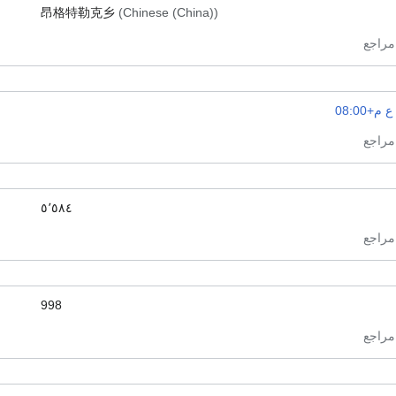
昂格特勒克乡
(Chinese (China))
م+08:00
٥٬٥٨٤
998