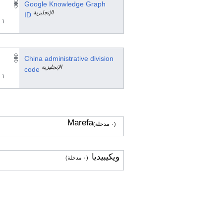
Google Knowledge Graph
الإنجليزية
ID
١ مراجع
China administrative division
الإنجليزية
code
١ مراجع
Marefa
(٠ مدخلة)
ويكيبيديا
(٠ مدخلة)