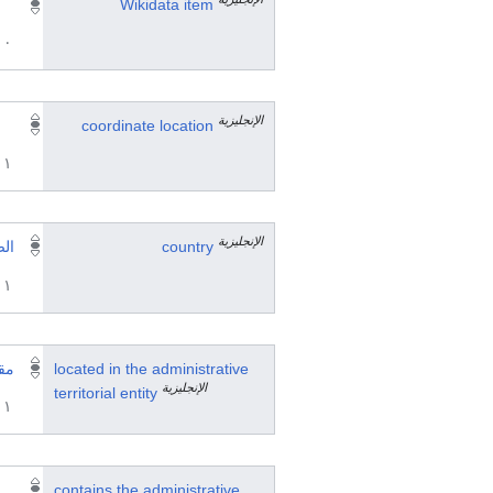
Wikidata item
٠ مرجع
الإنجليزية
coordinate location
١ مراجع
الإنجليزية
country
ال
١ مراجع
located in the administrative
مق
الإنجليزية
territorial entity
١ مراجع
contains the administrative