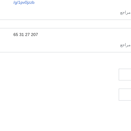
/g/1pv0jzzb
65 31 27 207