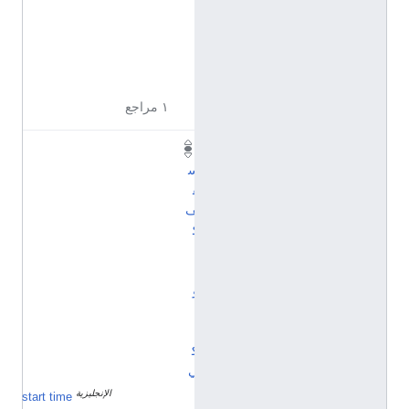
8
5
7
2
7
١ مراجع
أ
س
ق
ف
ك
ا
ث
و
ل
ي
ك
ي
الإنجليزية
١
start time