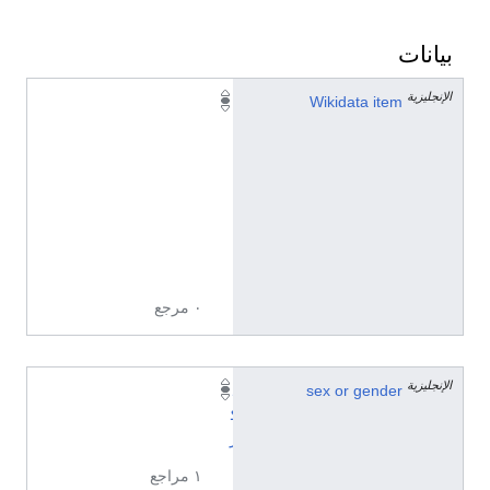
بيانات
الإنجليزية
Q
Wikidata item
2
1
5
3
3
1
4
٠ مرجع
الإنجليزية
sex or gender
ذ
ك
ر
١ مراجع