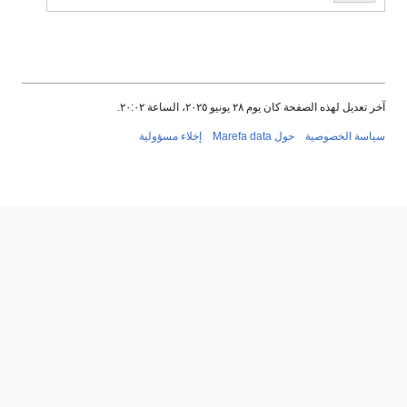
خر تعديل لهذه الصفحة كان يوم ٢٨ يونيو ٢٠٢٥، الساعة ٢٠:٠٢.
ياسة الخصوصية
حول Marefa data
إخلاء مسؤولية