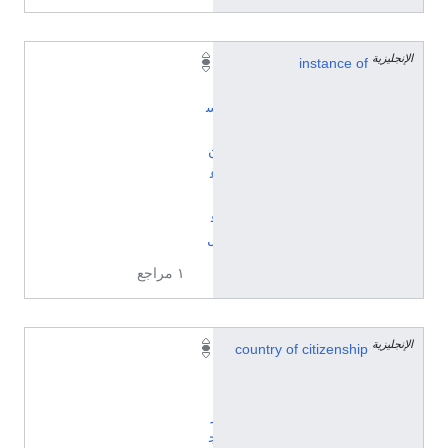
الإنجليزية
instance of
إ
ن
س
ا
ن
ع
ا
ق
ل
١ مراجع
الإنجليزية
country of citizenship
ا
ل
أ
ر
ج