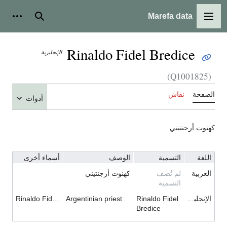
Marefa data
القائمة الرئيسية
بحث
أدوات شخ
Rinaldo Fidel Bredice
الإنجليزية
(Q1001825)
لصفحة
نقاش
أدوات
هنوت أرجنتيني
اللغة
التسمية
الوصف
أسماء أخرى
العربية
لم تُضف
كهنوت أرجنتيني
التسمية
الإنجليزية
Rinaldo Fidel
Argentinian priest
Rinaldo Fidel Brédice
Bredice