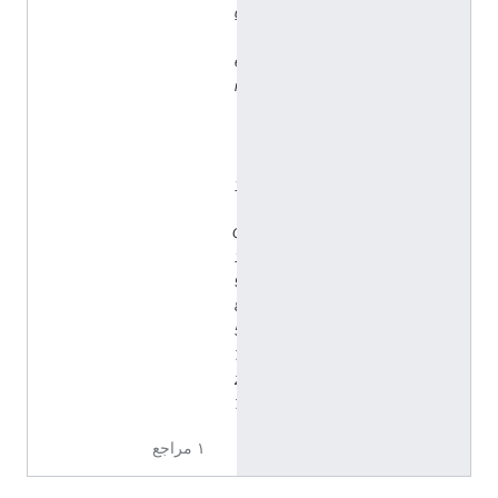
g
/
e
n
t
i
t
y
/
Q
1
9
8
5
7
2
7
١ مراجع