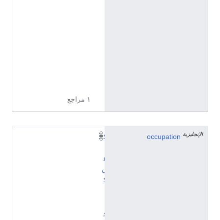
إ
ن
ج
ل
ي
ز
ي
ة
١ مراجع
الإنجليزية
occupation
ك
ا
ه
ن
ك
ا
ث
و