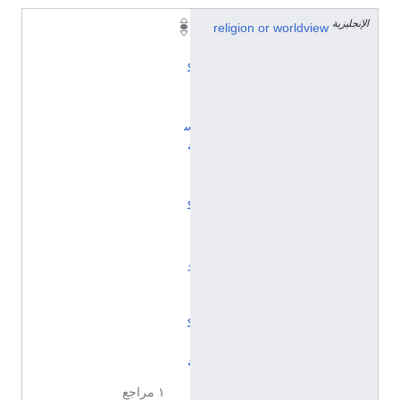
الإنجليزية
religion or worldview
ا
ل
ك
ن
ي
س
ة
ا
ل
ك
ا
ث
و
ل
ي
ك
ي
ة
١ مراجع