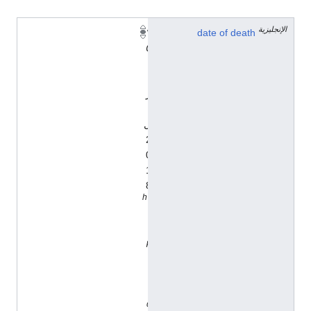
الإنجليزية
١
date of death
٥
أ
ب
ر
ي
ل
2
0
1
8
h
t
t
p
:
/
/
d