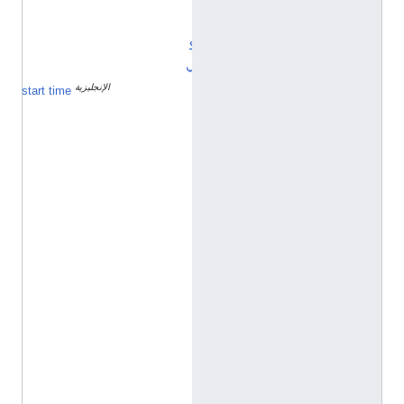
ل
ي
ك
ي
الإنجليزية
٢
start time
٢
د
ي
س
م
ب
ر
1
9
5
6
h
t
t
p
:
/
/
d
a