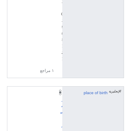
y
/
Q
1
9
8
5
7
2
7
١ مراجع
الإنجليزية
place of birth
آ
ر
م
س
ت
ر