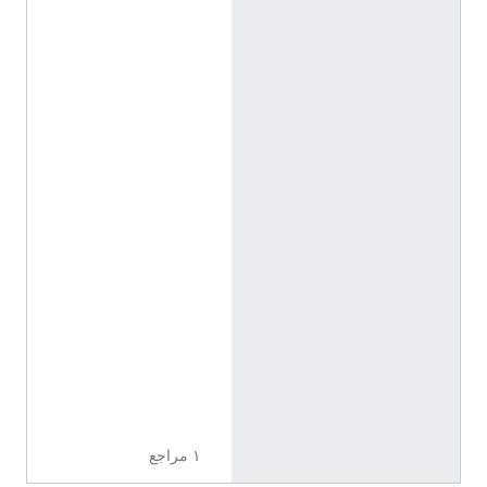
a
.
o
r
g
/
e
n
t
i
t
y
/
Q
1
9
8
5
7
2
7
١ مراجع