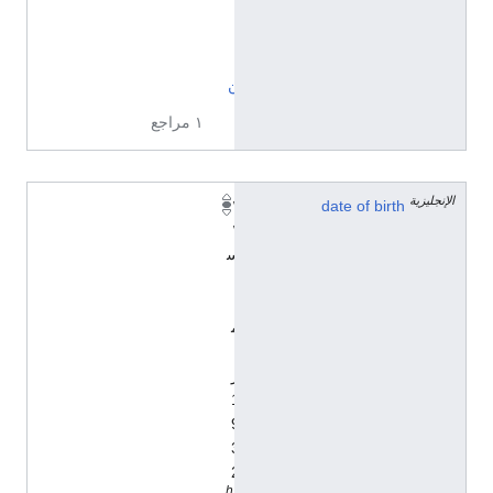
ن
ت
ي
ن
١ مراجع
الإنجليزية
١
date of birth
١
س
ب
ت
م
ب
ر
1
9
3
2
h