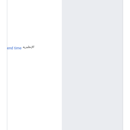
Q
1
9
8
5
7
2
7
الإنجليزية
٢
end time
٤
ي
و
ن
ي
و
2
0
0
8
h
t
t
p
:
/