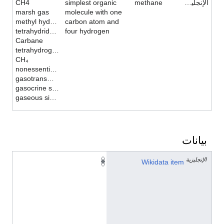
الإنجليزية
methane
simplest organic
CH4
marsh gas
molecule with one
methyl hydride
carbon atom and
tetrahydridocarbon
four hydrogen
Carbane
tetrahydrogen monocarbide
CH₄
nonessential gasotransmitter
gasotransmitter
gasocrine signal
gaseous signaling molecule
بيانات
الإنجليزية
Q
Wikidata item
3
7
1
2
9