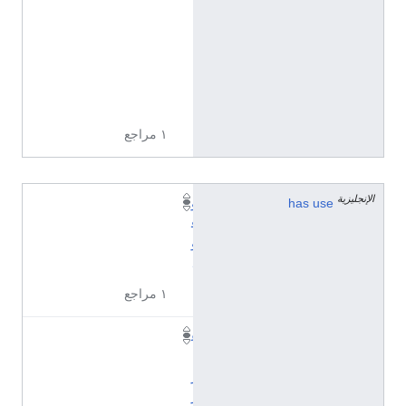
0
2
5
5
4
5
١ مراجع
الإنجليزية
has use
و
ق
و
د
١ مراجع
غ
ا
ز
ر