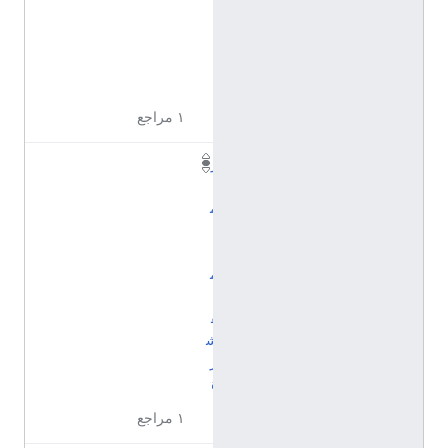
ي
ز
ي
ة
١ مراجع
ز
ا
م
ي
ا
م
ت
ق
ش
ر
ة
١ مراجع