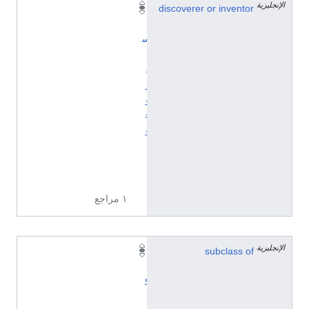
الإنجليزية
discoverer or inventor
أ
ل
س
ن
د
ر
و
ڤ
و
ل
ت
ا
١ مراجع
الإنجليزية
subclass of
أ
ل
ك
ا