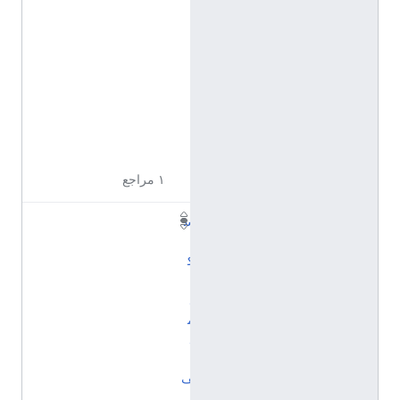
إ
ن
ج
ل
ي
ز
ي
ة
١ مراجع
س
ي
ك
ا
د
م
ل
ت
ف