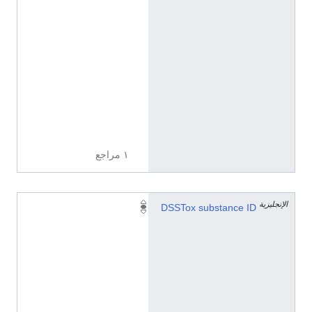
0
.
0
0
0
.
7
3
9
١ مراجع
الإنجليزية
D
DSSTox substance ID
T
X
S
I
D
8