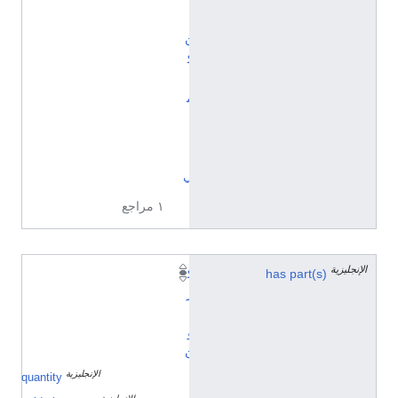
ي
ا
ن
ك
ي
م
ي
ا
ئ
ي
١ مراجع
الإنجليزية
has part(s)
ك
ر
ب
و
ن
الإنجليزية
١
quantity