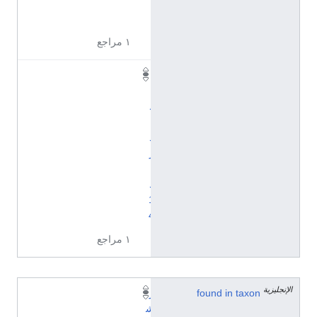
ة
١ مراجع
ا
ل
ه
ي
د
ر
ي
د
1
4
١ مراجع
الإنجليزية
found in taxon
ر
ش