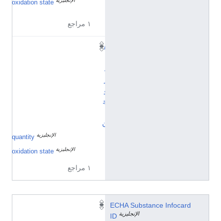
الإنجليزية
−
oxidation state
٤
١ مراجع
ه
ي
د
ر
و
ج
ي
ن
الإنجليزية
٤
quantity
الإنجليزية
١
oxidation state
١ مراجع
1
ECHA Substance Infocard
الإنجليزية
0
ID