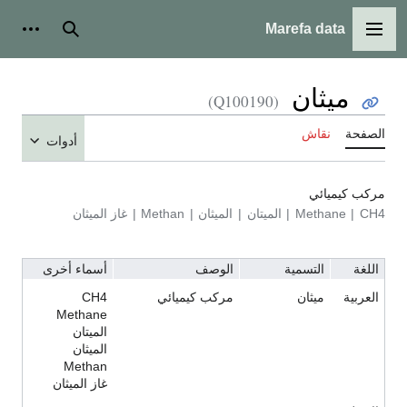
Marefa data
القائمة الرئيسية
بحث
أدوات شخ
ميثان
(Q100190)
لصفحة
نقاش
أدوات
ركب كيميائي
CH
Methane
الميتان
الميثان
Methan
غاز الميثان
اللغة
التسمية
الوصف
أسماء أخرى
العربية
ميثان
مركب كيميائي
CH4
Methane
الميتان
الميثان
Methan
غاز الميثان