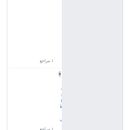
إ
ن
ج
ل
ي
ز
ي
ة
١ مراجع
ي
ب
ر
و
ح
ط
ب
ي
١ مراجع