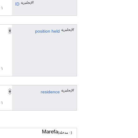
الإنجليزية
ID
١ مراجع
الإنجليزية
position held
١ مراجع
الإنجليزية
residence
١ مراجع
Marefa
(٠ مدخلة)