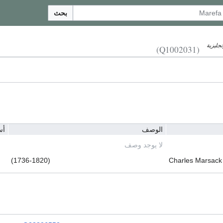
بحث
إنجليزية
(Q1002031)
الوصف
أس
لا يوجد وصف
(1736-1820)
Charles Marsack