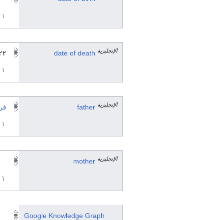
١ مراجع
الإنجليزية
date of death
٢٢ ديسمبر 20
١ مراجع
الإنجليزية
father
فري
١ مراجع
الإنجليزية
mother
١ مراجع
Google Knowledge Graph