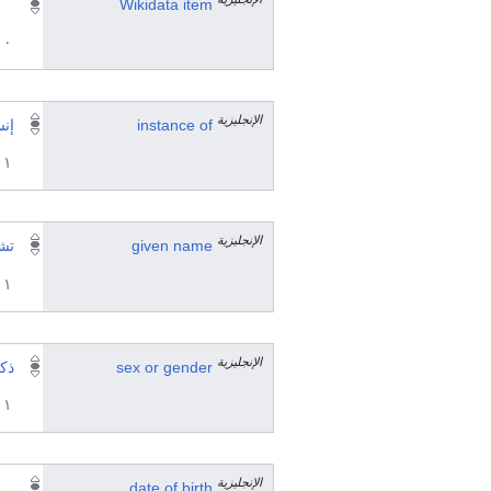
Wikidata item
٠ مرجع
الإنجليزية
instance of
إن
١ مراجع
الإنجليزية
given name
تش
١ مراجع
الإنجليزية
sex or gender
ذك
١ مراجع
الإنجليزية
date of birth