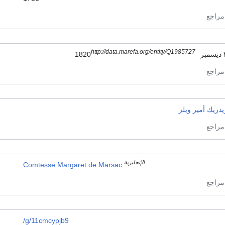
http://data.marefa.org/entity/Q1985727
18
دريك أمير ويلز
الإنجليزية
Comtesse Margaret de Marsac
/g/11cmcypjb9