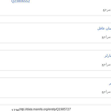
Q23806552
سان عاقل
ارلز
ر
http://data.marefa.org/entity/Q1985727
1736