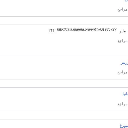
http://data.marefa.org/entity/Q1985727
17
يتز
انيا
نبورغ