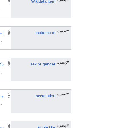
Wikidata item
٠ مرجع
الإنجليزية
instance of
إن
١ مراجع
الإنجليزية
sex or gender
ذك
١ مراجع
الإنجليزية
occupation
وص
١ مراجع
الإنجليزية
noble title
دو