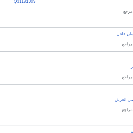
Q31191399
سان عاقل
ر
ي العرش
ق