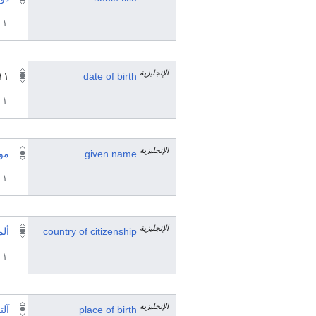
١ مراجع
الإنجليزية
date of birth
١١ مايو 11
١ مراجع
الإنجليزية
given name
مور
١ مراجع
الإنجليزية
country of citizenship
ألم
١ مراجع
الإنجليزية
place of birth
آلت