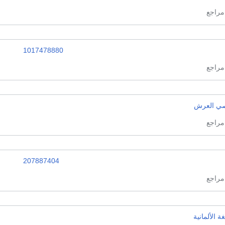
1017478880
ي العرش
207887404
غة الألمانية