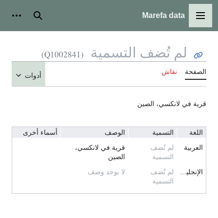
Marefa data
القائمة الرئيسية
بحث
أدوات
لم تُضف التسمية
(Q1002841)
الصفحة
نقاش
أدوات
قرية في لانكسي، الصين
اللغة
التسمية
الوصف
أسماء أخرى
العربية
لم تُضف
قرية في لانكسي،
التسمية
الصين
الإنجليزية
لم تُضف
لا يوجد وصف
التسمية