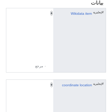
بيانات
الإنجليزية
Q
Wikidata item
1
1
1
2
1
5
9
6
٠ مرجع
الإنجليزية
2
coordinate location
9
°
2
2