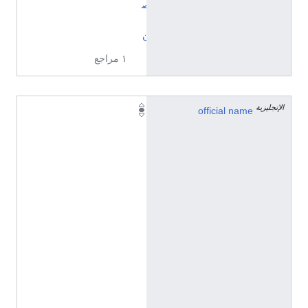
ص
ي
ن
١ مراجع
الإنجليزية
横
official name
溪
镇
(
C
h
i
n
e
s
e
(
C
h