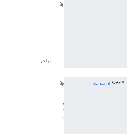
Q
1
1
7
2
3
6
1
١ مراجع
الإنجليزية
instance of
ق
ر
ي
ة
ف
ي
ا
ل