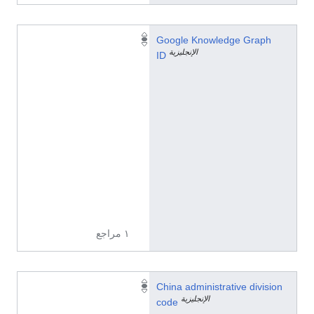
/
Google Knowledge Graph
الإنجليزية
g
ID
/
1
h
b
_
g
d
z
d
9
١ مراجع
3
China administrative division
الإنجليزية
3
code