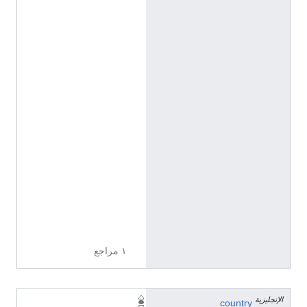
'
2
"
N
,
1
1
9
°
4
8
'
4
3
"
E
١ مراجع
الإنجليزية
country
ا