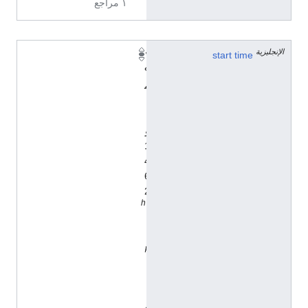
١ مراجع
الإنجليزية
١
start time
٩
م
ا
ي
و
1
4
6
2
h
t
t
p
:
/
/