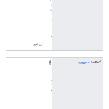
ر
ب
أ
ه
ل
ي
ة
١ مراجع
الإنجليزية
location
إ
م
ا
ر
ة
ك
ت
ا
ل