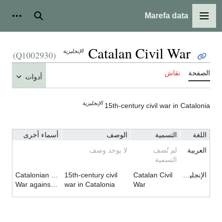
Marefa data
القائمة الرئيسية
بحث
أدوات
Catalan Civil War
الإنجليزية
(Q1002930)
الصفحة
نقاش
أدوات
الإنجليزية
15th-century civil war in Catalonia
اللغة
التسمية
الوصف
أسماء أخرى
العربية
لم تُضف
لا يوجد وصف
التسمية
الإنجليزية
Catalan Civil
15th-century civil
Catalonian Civil War
War against John II
war in Catalonia
War