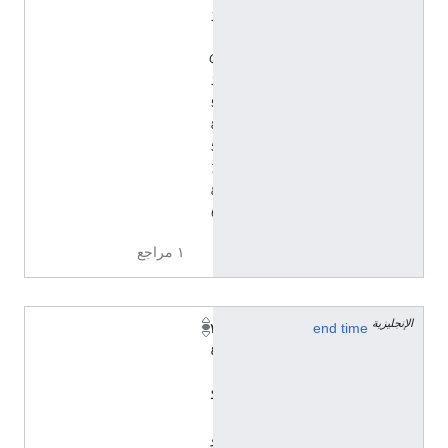
y
/
Q
1
9
8
5
7
8
6
١ مراجع
الإنجليزية
٢
end time
٤
أ
ك
ت
و