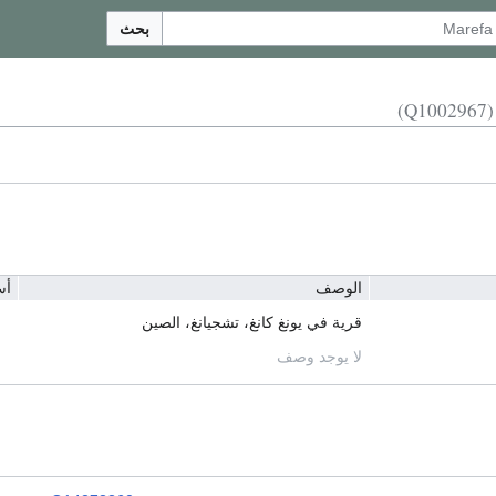
بحث
(Q1002967)
الوصف
أس
قرية في يونغ كانغ، تشجيانغ، الصين
لا يوجد وصف