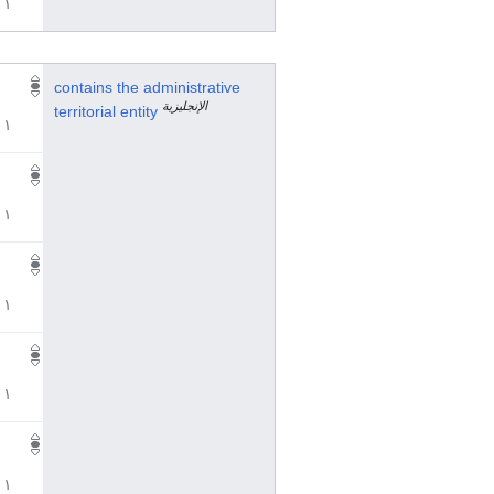
١ مراجع
contains the administrative
الإنجليزية
territorial entity
١ مراجع
١ مراجع
١ مراجع
١ مراجع
١ مراجع