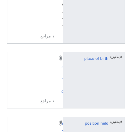
5
7
2
7
١ مراجع
الإنجليزية
place of birth
ي
ر
ي
ڤ
ا
ن
١ مراجع
الإنجليزية
position held
ع
م