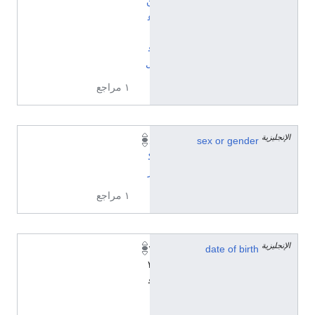
ن
ع
ا
ق
ل
١ مراجع
الإنجليزية
sex or gender
ذ
ك
ر
١ مراجع
الإنجليزية
١
date of birth
٣
ف
ب
ر