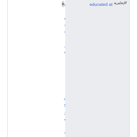
الإنجليزية
educated at
ج
ا
م
ع
ة
أ
ر
م
ي
ن
ي
ا
ا
ل
ح
ك
و
م
ي
ة