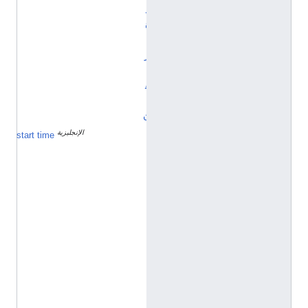
د
ة
ي
ر
ي
ف
ا
ن
الإنجليزية
٢
start time
٢
د
ي
س
م
ب
ر
2
0
2
1
h
t
t
p