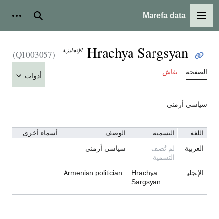
Marefa data
القائمة الرئيسية
بحث
أدوات شخ
Hrachya Sargsyan
الإنجليزية
(Q1003057)
لصفحة
نقاش
أدوات
ياسي أرمني
اللغة
التسمية
الوصف
أسماء أخرى
العربية
لم تُضف
سياسي أرمني
التسمية
الإنجليزية
Hrachya
Armenian politician
Sargsyan