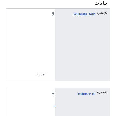
بيانات
الإنجليزية
Q
Wikidata item
1
1
0
2
3
5
4
7
5
٠ مرجع
الإنجليزية
instance of
إ
ن
س
ا