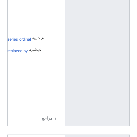
9
8
5
7
2
7
الإنجليزية
5
series ordinal
9
الإنجليزية
ت
replaced by
ي
غ
ر
ا
ن
أ
ف
ي
ن
ي
ا
ن
١ مراجع