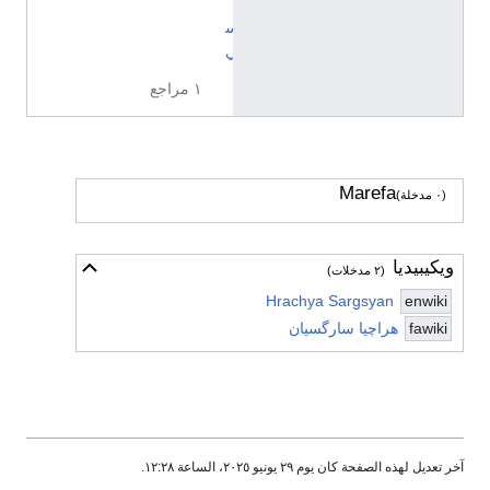
ا
س
ي
١ مراجع
Marefa
(٠ مدخلة)
ويكيبيديا
أخف
(٢ مدخلات)
Hrachya Sargsyan
enwiki
fawiki
هراچیا سارگسیان
خر تعديل لهذه الصفحة كان يوم ٢٩ يونيو ٢٠٢٥، الساعة ١٢:٢٨.