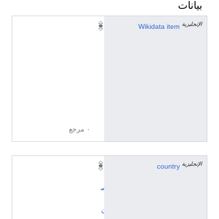
بيانات
الإنجليزية
Q
Wikidata item
1
4
1
1
4
2
5
5
٠ مرجع
الإنجليزية
country
ا
ل
ص
ي
ن