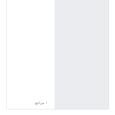
区
(
C
h
i
n
e
s
e
(
C
h
i
n
a
)
)
١ مراجع