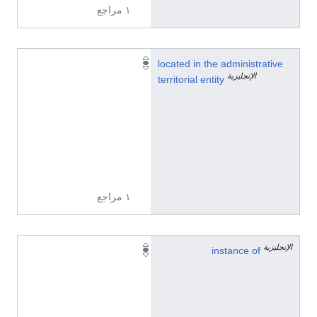
١ مراجع
Q
located in the administrative
الإنجليزية
1
territorial entity
0
0
0
0
6
7
١ مراجع
الإنجليزية
r
instance of
e
s
i
d