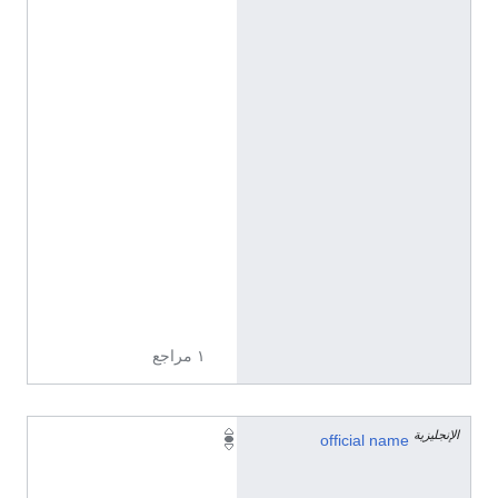
n
a
ا
ل
إ
ن
ج
ل
ي
ز
ي
ة
١ مراجع
الإنجليزية
顺
official name
城
社