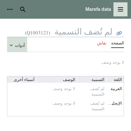
Marefa data
القائمة الرئيسية
بحث
أدوات
لم تُضف التسمية
(Q1003121)
الصفحة
نقاش
أدوات
لا يوجد وصف
اللغة
التسمية
الوصف
أسماء أخرى
العربية
لم تُضف
لا يوجد وصف
التسمية
الإنجليزية
لم تُضف
لا يوجد وصف
التسمية