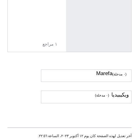
0
0
0
0
2
١ مراجع
Marefa
(٠ مدخلة)
ويكيبيديا
(٠ مدخلة)
آخر تعديل لهذه الصفحة كان يوم ١٢ أكتوبر ٢٠٢٣، الساعة ٢٢:٥٦.